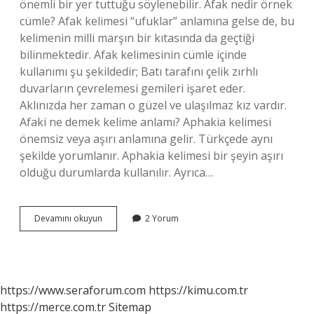
önemli bir yer tuttuğu söylenebilir. Afak nedir örnek
cümle? Afak kelimesi “ufuklar” anlamına gelse de, bu
kelimenin milli marşın bir kıtasında da geçtiği
bilinmektedir. Afak kelimesinin cümle içinde
kullanımı şu şekildedir; Batı tarafını çelik zırhlı
duvarların çevrelemesi gemileri işaret eder.
Aklınızda her zaman o güzel ve ulaşılmaz kız vardır.
Afaki ne demek kelime anlamı? Aphakia kelimesi
önemsiz veya aşırı anlamına gelir. Türkçede aynı
şekilde yorumlanır. Aphakia kelimesi bir şeyin aşırı
olduğu durumlarda kullanılır. Ayrıca…
Afak
Devamını okuyun
2 Yorum
Sözlük
Anlamı
Nedir
https://www.seraforum.com
https://kimu.com.tr
https://merce.com.tr
Sitemap