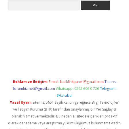
Arama
etci
Reklam ve İletişim:
E-mail:
backlinkpaneli@gmail.com
Teams:
forumhizmeti@gmail.com
Whatsapp: 0262 606 0 726
Telegram:
@karabul
Yasal Uyarı:
Sitemiz, 5651 Sayılı Kanun gereğince Bilgi Teknolojileri
ve İletişim Kurumu (BTK) tarafından onaylanmış bir Yer Sağlayıcı
olarak hizmet vermektedir. Bu nedenle, sitedeki içerikleri proaktif
olarak denetleme veya araştırma yükümlülüğümüz bulunmamaktadır.