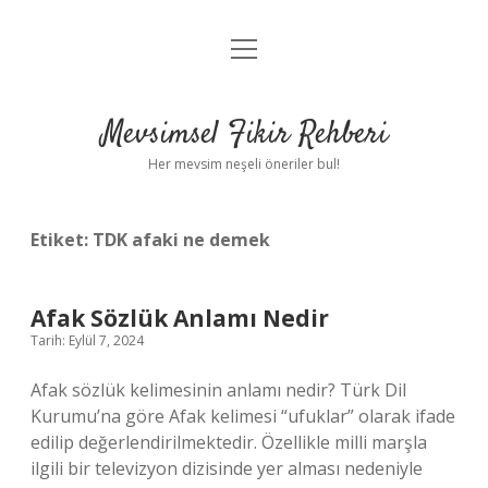
menüyü
Anasayfa
aç
Gizlilik Politikası
Mevsimsel Fikir Rehberi
Yasal Uyarı
Her mevsim neşeli öneriler bul!
Hakkımızda
Etiket:
TDK afaki ne demek
Afak Sözlük Anlamı Nedir
Tarih: Eylül 7, 2024
Afak sözlük kelimesinin anlamı nedir? Türk Dil
Kurumu’na göre Afak kelimesi “ufuklar” olarak ifade
edilip değerlendirilmektedir. Özellikle milli marşla
ilgili bir televizyon dizisinde yer alması nedeniyle