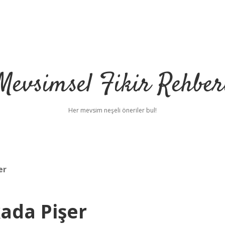
Mevsimsel Fikir Rehber
Her mevsim neşeli öneriler bul!
er
ada Pişer