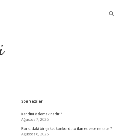
i
Sidebar
Son Yazılar
betci
Kendini özlemek nedir ?
Ağustos 7, 2026
Borsadaki bir şirket konkordato ilan ederse ne olur ?
Ağustos 6, 2026