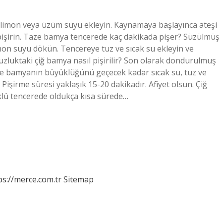
limon veya üzüm suyu ekleyin. Kaynamaya başlayınca ateşi
pişirin. Taze bamya tencerede kaç dakikada pişer? Süzülmüş
mon suyu dökün. Tencereye tuz ve sıcak su ekleyin ve
uzluktaki çiğ bamya nasıl pişirilir? Son olarak dondurulmuş
e bamyanın büyüklüğünü geçecek kadar sıcak su, tuz ve
Pişirme süresi yaklaşık 15-20 dakikadır. Afiyet olsun. Çiğ
lü tencerede oldukça kısa sürede…
ps://merce.com.tr
Sitemap