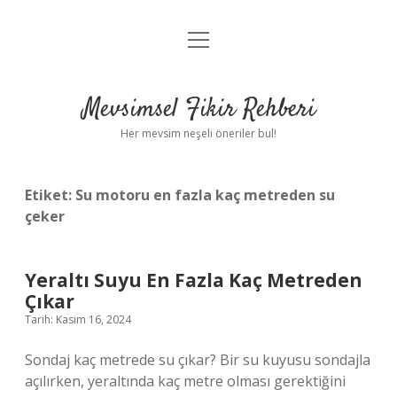
menüyü
Anasayfa
aç
Gizlilik Politikası
Mevsimsel Fikir Rehberi
Yasal Uyarı
Her mevsim neşeli öneriler bul!
Hakkımızda
Etiket:
Su motoru en fazla kaç metreden su
çeker
Yeraltı Suyu En Fazla Kaç Metreden
Çıkar
Tarih: Kasım 16, 2024
Sondaj kaç metrede su çıkar? Bir su kuyusu sondajla
açılırken, yeraltında kaç metre olması gerektiğini