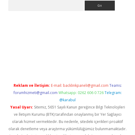
Arama
etci
Reklam ve İletişim:
E-mail:
backlinkpaneli@gmail.com
Teams:
forumhizmeti@gmail.com
Whatsapp: 0262 606 0 726
Telegram:
@karabul
Yasal Uyarı:
Sitemiz, 5651 Sayılı Kanun gereğince Bilgi Teknolojileri
ve İletişim Kurumu (BTK) tarafından onaylanmış bir Yer Sağlayıcı
olarak hizmet vermektedir. Bu nedenle, sitedeki içerikleri proaktif
olarak denetleme veya araştırma yükümlülüğümüz bulunmamaktadır.