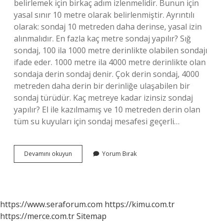
belirlemek için birkaç adım izlenmelidir. Bunun için
yasal sınır 10 metre olarak belirlenmiştir. Ayrıntılı
olarak: sondaj 10 metreden daha derinse, yasal izin
alınmalıdır. En fazla kaç metre sondaj yapılır? Sığ
sondaj, 100 ila 1000 metre derinlikte olabilen sondajı
ifade eder. 1000 metre ila 4000 metre derinlikte olan
sondaja derin sondaj denir. Çok derin sondaj, 4000
metreden daha derin bir derinliğe ulaşabilen bir
sondaj türüdür. Kaç metreye kadar izinsiz sondaj
yapılır? El ile kazılmamış ve 10 metreden derin olan
tüm su kuyuları için sondaj mesafesi geçerli…
Yeraltı
Devamını okuyun
Yorum Bırak
Suyu
En
Fazla
Kaç
Metreden
https://www.seraforum.com
https://kimu.com.tr
Çıkar
https://merce.com.tr
Sitemap