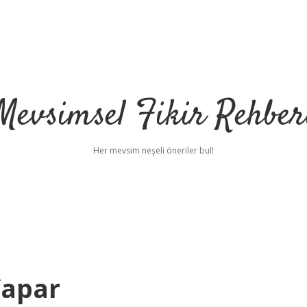
Mevsimsel Fikir Rehber
Her mevsim neşeli öneriler bul!
 Yapar