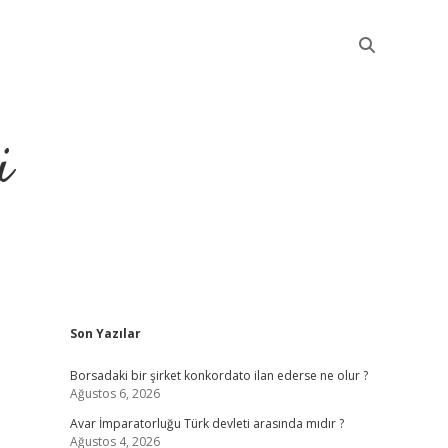
i
Sidebar
Son Yazılar
betci
Borsadaki bir şirket konkordato ilan ederse ne olur ?
Ağustos 6, 2026
Avar İmparatorluğu Türk devleti arasında mıdır ?
Ağustos 4, 2026