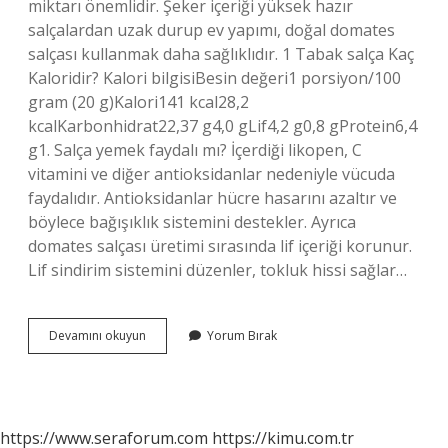
miktarı önemlidir. Şeker içeriği yüksek hazır
salçalardan uzak durup ev yapımı, doğal domates
salçası kullanmak daha sağlıklıdır. 1 Tabak salça Kaç
Kaloridir? Kalori bilgisiBesin değeri1 porsiyon/100
gram (20 g)Kalori141 kcal28,2
kcalKarbonhidrat22,37 g4,0 gLif4,2 g0,8 gProtein6,4
g1. Salça yemek faydalı mı? İçerdiği likopen, C
vitamini ve diğer antioksidanlar nedeniyle vücuda
faydalıdır. Antioksidanlar hücre hasarını azaltır ve
böylece bağışıklık sistemini destekler. Ayrıca
domates salçası üretimi sırasında lif içeriği korunur.
Lif sindirim sistemini düzenler, tokluk hissi sağlar…
Salça
Devamını okuyun
Yorum Bırak
Yemek
Kilo
Verdirir
Mi
https://www.seraforum.com
https://kimu.com.tr