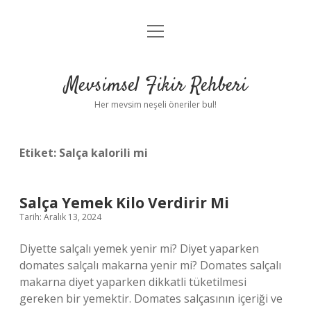
menüyü
Anasayfa
aç
Gizlilik Politikası
Mevsimsel Fikir Rehberi
Yasal Uyarı
Her mevsim neşeli öneriler bul!
Hakkımızda
Etiket:
Salça kalorili mi
Salça Yemek Kilo Verdirir Mi
Tarih: Aralık 13, 2024
Diyette salçalı yemek yenir mi? Diyet yaparken
domates salçalı makarna yenir mi? Domates salçalı
makarna diyet yaparken dikkatli tüketilmesi
gereken bir yemektir. Domates salçasının içeriği ve