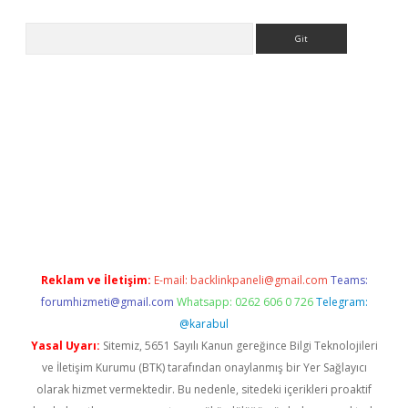
Arama
betci
Reklam ve İletişim:
E-mail:
backlinkpaneli@gmail.com
Teams:
forumhizmeti@gmail.com
Whatsapp: 0262 606 0 726
Telegram:
@karabul
Yasal Uyarı:
Sitemiz, 5651 Sayılı Kanun gereğince Bilgi Teknolojileri
ve İletişim Kurumu (BTK) tarafından onaylanmış bir Yer Sağlayıcı
olarak hizmet vermektedir. Bu nedenle, sitedeki içerikleri proaktif