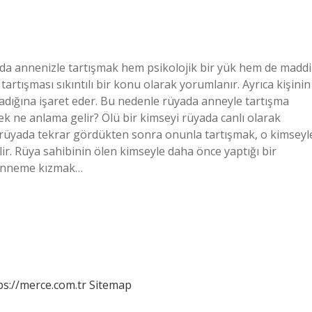
da annenizle tartışmak hem psikolojik bir yük hem de maddi
artışması sıkıntılı bir konu olarak yorumlanır. Ayrıca kişinin
aşadığına işaret eder. Bu nedenle rüyada anneyle tartışma
ek ne anlama gelir? Ölü bir kimseyi rüyada canlı olarak
 rüyada tekrar gördükten sonra onunla tartışmak, o kimseyl
r. Rüya sahibinin ölen kimseyle daha önce yaptığı bir
 anneme kızmak…
ps://merce.com.tr
Sitemap