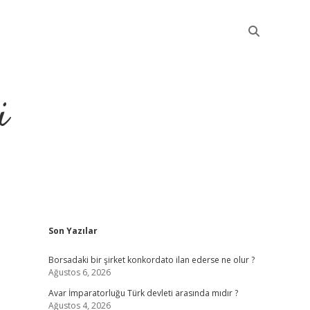
i
Sidebar
Son Yazılar
betci
Borsadaki bir şirket konkordato ilan ederse ne olur ?
Ağustos 6, 2026
Avar İmparatorluğu Türk devleti arasında mıdır ?
Ağustos 4, 2026