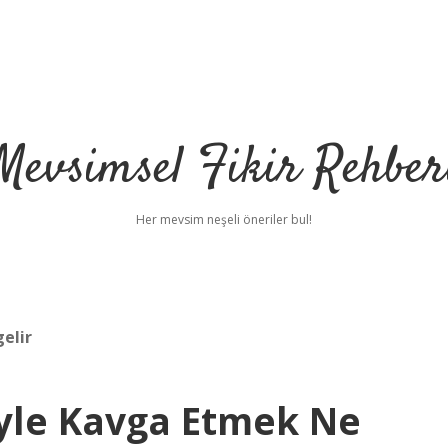
Mevsimsel Fikir Rehber
Her mevsim neşeli öneriler bul!
elir
le Kavga Etmek Ne