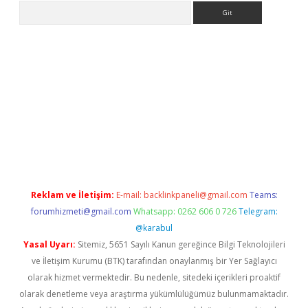
Arama
etci
Reklam ve İletişim:
E-mail:
backlinkpaneli@gmail.com
Teams:
forumhizmeti@gmail.com
Whatsapp: 0262 606 0 726
Telegram:
@karabul
Yasal Uyarı:
Sitemiz, 5651 Sayılı Kanun gereğince Bilgi Teknolojileri
ve İletişim Kurumu (BTK) tarafından onaylanmış bir Yer Sağlayıcı
olarak hizmet vermektedir. Bu nedenle, sitedeki içerikleri proaktif
olarak denetleme veya araştırma yükümlülüğümüz bulunmamaktadır.