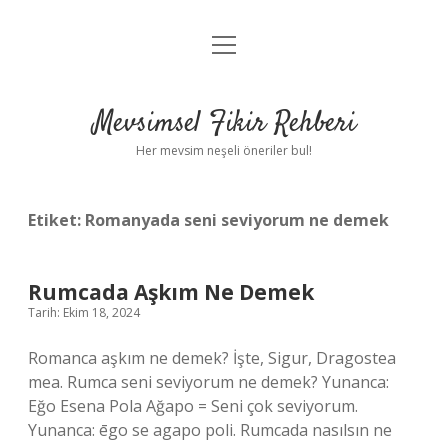
menüyü
Anasayfa
aç
Gizlilik Politikası
Mevsimsel Fikir Rehberi
Yasal Uyarı
Her mevsim neşeli öneriler bul!
Hakkımızda
Etiket:
Romanyada seni seviyorum ne demek
Rumcada Aşkım Ne Demek
Tarih: Ekim 18, 2024
Romanca aşkım ne demek? İşte, Sigur, Dragostea
mea. Rumca seni seviyorum ne demek? Yunanca:
Eğo Esena Pola Ağapo = Seni çok seviyorum.
Yunanca: ēgo se agapo poli. Rumcada nasılsın ne