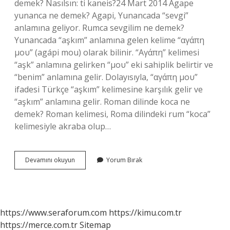
demek? Nasılsın: ti kaneis?24 Mart 2014 Agape
yunanca ne demek? Agapi, Yunancada “sevgi”
anlamına geliyor. Rumca sevgilim ne demek?
Yunancada “aşkım” anlamına gelen kelime “αγάπη
μου” (agápi mou) olarak bilinir. “Αγάπη” kelimesi
“aşk” anlamına gelirken “μου” eki sahiplik belirtir ve
“benim” anlamına gelir. Dolayısıyla, “αγάπη μου”
ifadesi Türkçe “aşkım” kelimesine karşılık gelir ve
“aşkım” anlamına gelir. Roman dilinde koca ne
demek? Roman kelimesi, Roma dilindeki rum “koca”
kelimesiyle akraba olup…
Rumcada
Devamını okuyun
Yorum Bırak
Aşkım
Ne
Demek
https://www.seraforum.com
https://kimu.com.tr
https://merce.com.tr
Sitemap