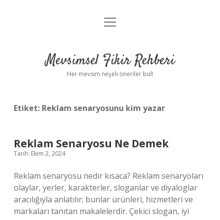
menüyü
Anasayfa
aç
Gizlilik Politikası
Mevsimsel Fikir Rehberi
Yasal Uyarı
Her mevsim neşeli öneriler bul!
Hakkımızda
Etiket:
Reklam senaryosunu kim yazar
Reklam Senaryosu Ne Demek
Tarih: Ekim 2, 2024
Reklam senaryosu nedir kısaca? Reklam senaryoları
olaylar, yerler, karakterler, sloganlar ve diyaloglar
aracılığıyla anlatılır; bunlar ürünleri, hizmetleri ve
markaları tanıtan makalelerdir. Çekici slogan, iyi