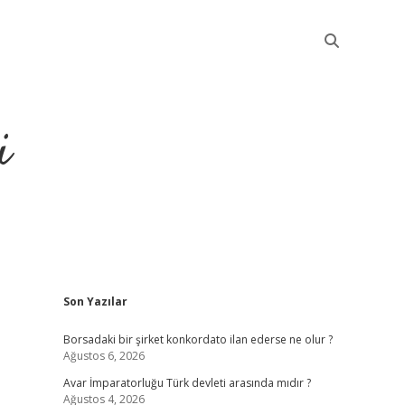
i
Sidebar
Son Yazılar
betci
Borsadaki bir şirket konkordato ilan ederse ne olur ?
Ağustos 6, 2026
Avar İmparatorluğu Türk devleti arasında mıdır ?
Ağustos 4, 2026