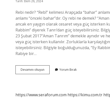
Tarih: Ekim 26, 2024
Rebi nedir? “Rebî” kelimesi Arapçada “bahar” anlam
anlamı “önceki bahar”dır. Oy rebi ne demek? “Aman 
ancak en yaygın olarak cesaret veya güç isterken kull
Rabbim” diyerek Tanrı’dan güç isteyebilirsiniz. Bil
23 Şubat 2017″Aman Tanrım” demekle aynıdır ve her 
veya güç isterken kullanılır. Zorluklarla karşılaştığ
isteyebilirsiniz. Bilgiyle boğulduğunuzda, “Ey Rabb
Rabiye bir…
Rebi
Devamını okuyun
Yorum Bırak
Ne
Demek
Anlami
https://www.seraforum.com
https://kimu.com.tr
htt