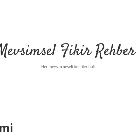
Mevsimsel Fikir Rehber
Her mevsim neşeli öneriler bul!
ami