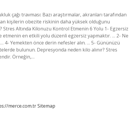
kluk çağı travması: Bazı araştırmalar, akranları tarafından
alan kişilerin obezite riskinin daha yüksek olduğunu
 Stres Altında Kilonuzu Kontrol Etmenin 6 Yolu 1- Egzersiz
 etmenin en etkili yolu düzenli egzersiz yapmaktır. … 2- Ne
in. … 4- Yemekten önce derin nefesler alın. … 5- Gününüzü
ivitelerde bulunun. Depresyonda neden kilo alınır? Stres
endir. Örneğin,…
ps://merce.com.tr
Sitemap