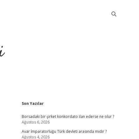
i
Sidebar
Son Yazılar
betci
Borsadaki bir şirket konkordato ilan ederse ne olur ?
Ağustos 6, 2026
Avar İmparatorluğu Türk devleti arasında mıdır ?
Ağustos 4, 2026