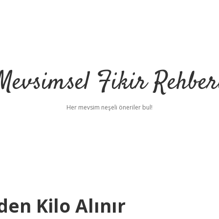
Mevsimsel Fikir Rehber
Her mevsim neşeli öneriler bul!
den Kilo Alınır