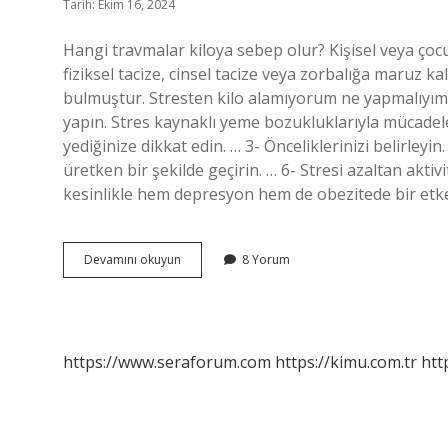
Tarih: Ekim 16, 2024
Hangi travmalar kiloya sebep olur? Kişisel veya çocu
fiziksel tacize, cinsel tacize veya zorbalığa maruz k
bulmuştur. Stresten kilo alamıyorum ne yapmalıyım?
yapın. Stres kaynaklı yeme bozukluklarıyla mücadele
yediğinize dikkat edin. … 3- Önceliklerinizi belirley
üretken bir şekilde geçirin. … 6- Stresi azaltan akt
kesinlikle hem depresyon hem de obezitede bir etk
Psikolojik
Devamını okuyun
8 Yorum
Olarak
Neden
Kilo
Alınır
https://www.seraforum.com
https://kimu.com.tr
htt