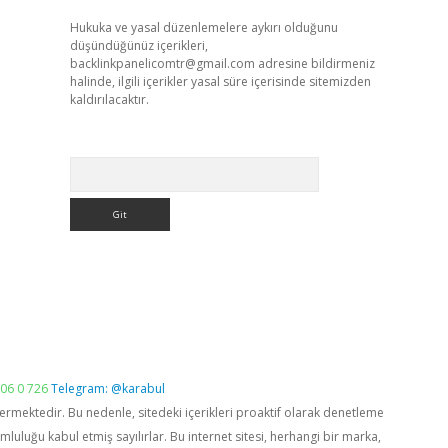
Hukuka ve yasal düzenlemelere aykırı olduğunu
düşündüğünüz içerikleri,
backlinkpanelicomtr@gmail.com
adresine bildirmeniz
halinde, ilgili içerikler yasal süre içerisinde sitemizden
kaldırılacaktır.
Arama
06 0 726
Telegram: @karabul
vermektedir. Bu nedenle, sitedeki içerikleri proaktif olarak denetleme
luğu kabul etmiş sayılırlar. Bu internet sitesi, herhangi bir marka,