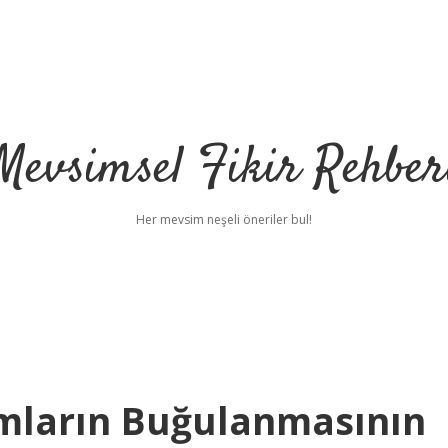
Mevsimsel Fikir Rehber
Her mevsim neşeli öneriler bul!
mların Buğulanmasının