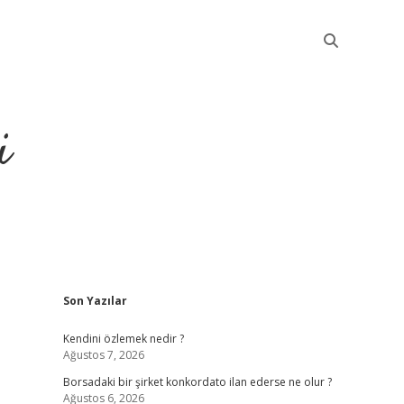
i
Sidebar
Son Yazılar
betci
Kendini özlemek nedir ?
Ağustos 7, 2026
Borsadaki bir şirket konkordato ilan ederse ne olur ?
Ağustos 6, 2026