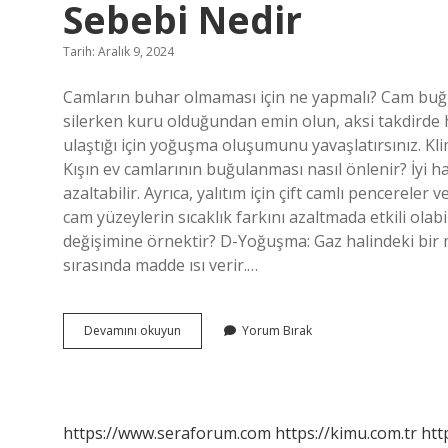
Sebebi Nedir
Tarih: Aralık 9, 2024
Camların buhar olmaması için ne yapmalı? Cam buğus
silerken kuru olduğundan emin olun, aksi takdirde h
ulaştığı için yoğuşma oluşumunu yavaşlatırsınız. Klim
Kışın ev camlarının buğulanması nasıl önlenir? İyi 
azaltabilir. Ayrıca, yalıtım için çift camlı pencereler 
cam yüzeylerin sıcaklık farkını azaltmada etkili ola
değişimine örnektir? D-Yoğuşma: Gaz halindeki bi
sırasında madde ısı verir.…
Soğuk
Devamını okuyun
Yorum Bırak
Havalarda
Camların
Buğulanmasının
Sebebi
Nedir
https://www.seraforum.com
https://kimu.com.tr
htt