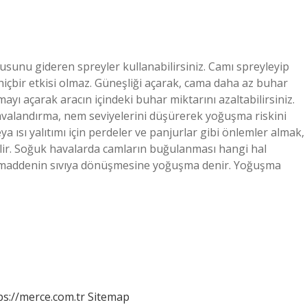
unu gideren spreyler kullanabilirsiniz. Camı spreyleyip
içbir etkisi olmaz. Güneşliği açarak, cama daha az buhar
ayı açarak aracın içindeki buhar miktarını azaltabilirsiniz.
havalandırma, nem seviyelerini düşürerek yoğuşma riskini
veya ısı yalıtımı için perdeler ve panjurlar gibi önlemler almak,
bilir. Soğuk havalarda camların buğulanması hangi hal
r maddenin sıvıya dönüşmesine yoğuşma denir. Yoğuşma
ps://merce.com.tr
Sitemap