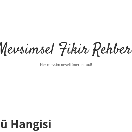
Mevsimsel Fikir Rehber
Her mevsim neşeli öneriler bul!
sü Hangisi