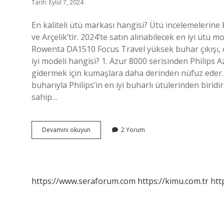
Tarih: Eylül 7, 2024
En kaliteli ütü markası hangisi? Ütü incelemelerine 
ve Arçelik’tir. 2024’te satın alınabilecek en iyi ütü
Rowenta DA1510 Focus Travel yüksek buhar çıkışı, ö
iyi modeli hangisi? 1. Azur 8000 serisinden Philips A
gidermek için kumaşlara daha derinden nüfuz eder. 
buharıyla Philips’in en iyi buharlı ütülerinden biridi
sahip…
Dünyanın
Devamını okuyun
2 Yorum
En
Iyi
Ütüsü
Hangisi
https://www.seraforum.com
https://kimu.com.tr
htt