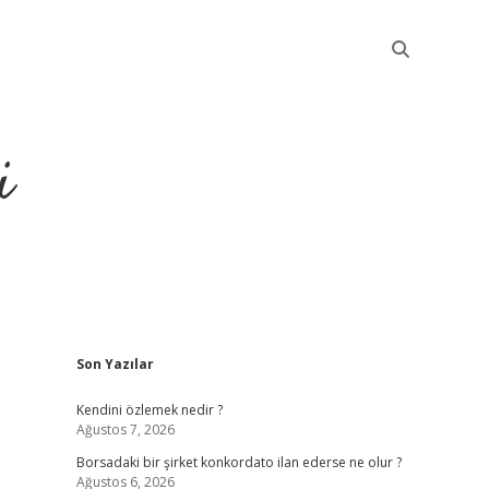
i
Sidebar
Son Yazılar
betci
Kendini özlemek nedir ?
Ağustos 7, 2026
Borsadaki bir şirket konkordato ilan ederse ne olur ?
Ağustos 6, 2026