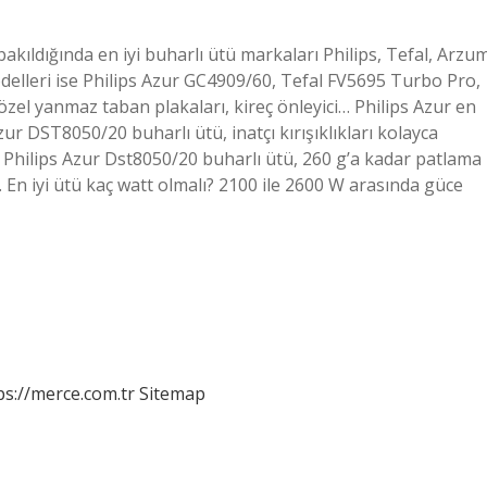
bakıldığında en iyi buharlı ütü markaları Philips, Tefal, Arzu
 modelleri ise Philips Azur GC4909/60, Tefal FV5695 Turbo Pro,
zel yanmaz taban plakaları, kireç önleyici… Philips Azur en
zur DST8050/20 buharlı ütü, inatçı kırışıklıkları kolayca
Philips Azur Dst8050/20 buharlı ütü, 260 g’a kadar patlama
r. En iyi ütü kaç watt olmalı? 2100 ile 2600 W arasında güce
ps://merce.com.tr
Sitemap