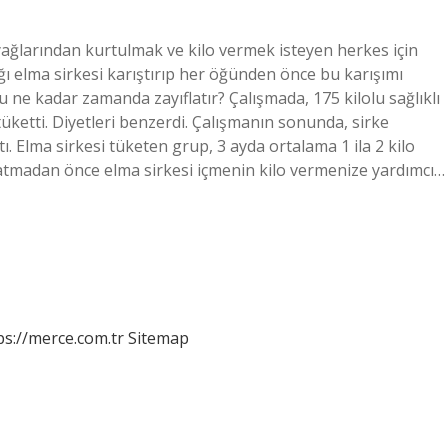
yağlarından kurtulmak ve kilo vermek isteyen herkes için
ığı elma sirkesi karıştırıp her öğünden önce bu karışımı
su ne kadar zamanda zayıflatır? Çalışmada, 175 kilolu sağlıklı
üketti. Diyetleri benzerdi. Çalışmanın sonunda, sirke
tı. Elma sirkesi tüketen grup, 3 ayda ortalama 1 ila 2 kilo
? Yatmadan önce elma sirkesi içmenin kilo vermenize yardımcı…
ps://merce.com.tr
Sitemap