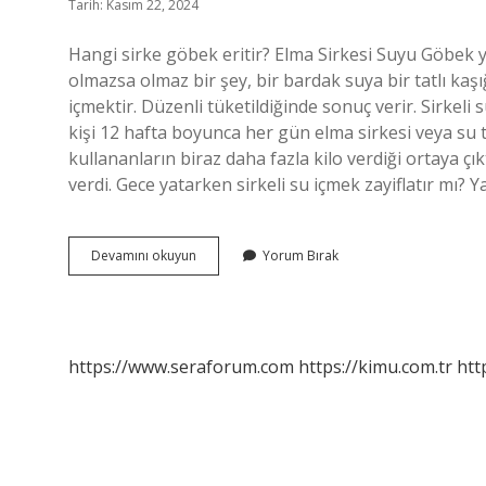
Tarih: Kasım 22, 2024
Hangi sirke göbek eritir? Elma Sirkesi Suyu Göbek 
olmazsa olmaz bir şey, bir bardak suya bir tatlı kaş
içmektir. Düzenli tüketildiğinde sonuç verir. Sirkeli 
kişi 12 hafta boyunca her gün elma sirkesi veya su t
kullananların biraz daha fazla kilo verdiği ortaya çık
verdi. Gece yatarken sirkeli su içmek zayiflatır mı
Sirkeli
Devamını okuyun
Yorum Bırak
Su
Göbek
Yağlarını
Eritir
Mi
https://www.seraforum.com
https://kimu.com.tr
htt