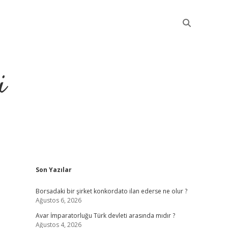
i
Sidebar
Son Yazılar
betci
Borsadaki bir şirket konkordato ilan ederse ne olur ?
Ağustos 6, 2026
Avar İmparatorluğu Türk devleti arasında mıdır ?
Ağustos 4, 2026