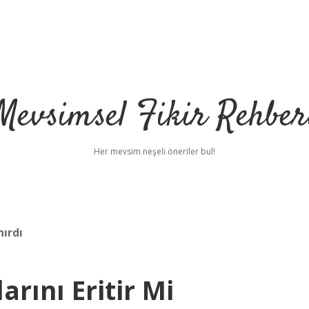
Mevsimsel Fikir Rehber
Her mevsim neşeli öneriler bul!
nırdı
arını Eritir Mi