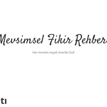
Mevsimsel Fikir Rehber
Her mevsim neşeli öneriler bul!
tı