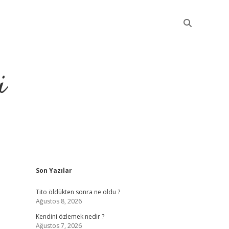
i
Sidebar
Son Yazılar
betci
Tito öldükten sonra ne oldu ?
Ağustos 8, 2026
Kendini özlemek nedir ?
Ağustos 7, 2026