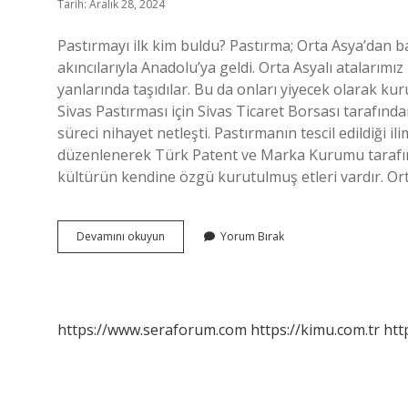
Tarih: Aralık 28, 2024
Pastırmayı ilk kim buldu? Pastırma; Orta Asya’dan 
akıncılarıyla Anadolu’ya geldi. Orta Asyalı atalarımı
yanlarında taşıdılar. Bu da onları yiyecek olarak ku
Sivas Pastırması için Sivas Ticaret Borsası tarafında
süreci nihayet netleşti. Pastırmanın tescil edildiği il
düzenlenerek Türk Patent ve Marka Kurumu tarafında
kültürün kendine özgü kurutulmuş etleri vardır. Ort
Pastırma
Devamını okuyun
Yorum Bırak
Ilk
Kim
Yaptı
https://www.seraforum.com
https://kimu.com.tr
htt