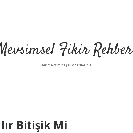
Mevsimsel Fikir Rehber
Her mevsim neşeli öneriler bul!
ır Bitişik Mi