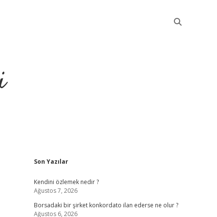
i
Sidebar
Son Yazılar
betci
Kendini özlemek nedir ?
Ağustos 7, 2026
Borsadaki bir şirket konkordato ilan ederse ne olur ?
Ağustos 6, 2026