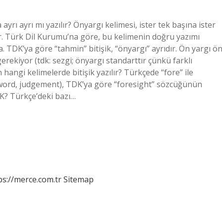
ayrı ayrı mı yazılır? Önyargı kelimesi, ister tek başına ister
dir. Türk Dil Kurumu’na göre, bu kelimenin doğru yazımı
. TDK’ya göre “tahmin” bitişik, “önyargı” ayrıdır. Ön yargı ö
gerekiyor (tdk: sezgi; önyargı standarttır çünkü farklı
angi kelimelerde bitişik yazılır? Türkçede “fore” ile
reword, judgement), TDK’ya göre “foresight” sözcüğünün
DK? Türkçe’deki bazı…
ps://merce.com.tr
Sitemap