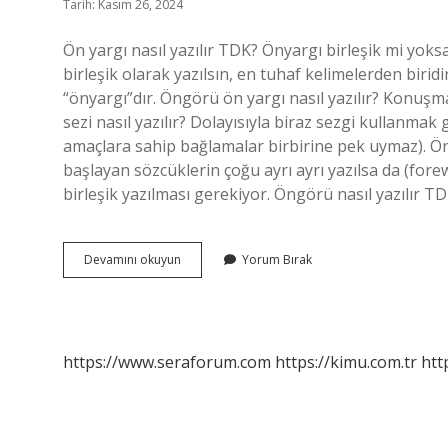
Tarih: Kasım 26, 2024
Ön yargı nasıl yazılır TDK? Önyargı birleşik mi yoksa 
birleşik olarak yazılsın, en tuhaf kelimelerden biri
“önyargı”dır. Öngörü ön yargı nasıl yazılır? Konuşma
sezi nasıl yazılır? Dolayısıyla biraz sezgi kullanmak 
amaçlara sahip bağlamalar birbirine pek uymaz). Ön h
başlayan sözcüklerin çoğu ayrı ayrı yazılsa da (fo
birleşik yazılması gerekiyor. Öngörü nasıl yazılır T
Ön
Devamını okuyun
Yorum Bırak
Yargı
Ayrı
Mı
Yazılır
Bitişik
https://www.seraforum.com
https://kimu.com.tr
htt
Mi