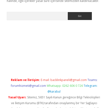
halinde, ilgili içerikler yasal süre içerisinde sitemizden kaldırılacaktır.
Arama
etci
Reklam ve İletişim:
E-mail:
backlinkpaneli@gmail.com
Teams:
forumhizmeti@gmail.com
Whatsapp: 0262 606 0 726
Telegram:
@karabul
Yasal Uyarı:
Sitemiz, 5651 Sayılı Kanun gereğince Bilgi Teknolojileri
ve İletişim Kurumu (BTK) tarafından onaylanmış bir Yer Sağlayıcı