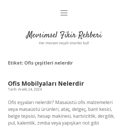
menüyü
Anasayfa
aç
Gizlilik Politikası
Mevsimsel Fikir Rehberi
Yasal Uyarı
Her mevsim neşeli öneriler bul!
Hakkımızda
Etiket:
Ofis çeşitleri nelerdir
Ofis Mobilyaları Nelerdir
Tarih: Aralık 24, 2024
Ofis eşyaları nelerdir? Masaüstü ofis malzemeleri
veya masaüstü ürünleri, ataç, delgeç, bant kesici,
belge tepsisi, hesap makinesi, kartvizitlik, dergilik,
pul, kalemlik, zımba veya yapışkan not gibi