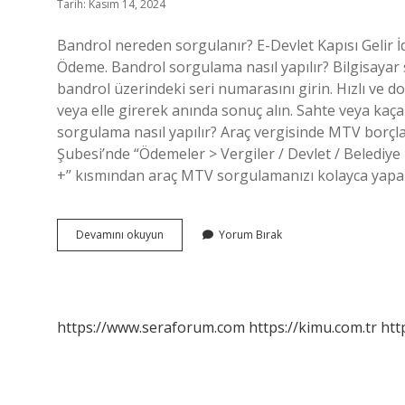
Tarih: Kasım 14, 2024
Bandrol nereden sorgulanır? E-Devlet Kapısı Gelir İd
Ödeme. Bandrol sorgulama nasıl yapılır? Bilgisayar
bandrol üzerindeki seri numarasını girin. Hızlı ve
veya elle girerek anında sonuç alın. Sahte veya kaça
sorgulama nasıl yapılır? Araç vergisinde MTV borçlar
Şubesi’nde “Ödemeler > Vergiler / Devlet / Belediy
+” kısmından araç MTV sorgulamanızı kolayca yapabil
E
Devamını okuyun
Yorum Bırak
Devletten
Bandrol
Sorgulama
Nasıl
Yapılır
https://www.seraforum.com
https://kimu.com.tr
htt