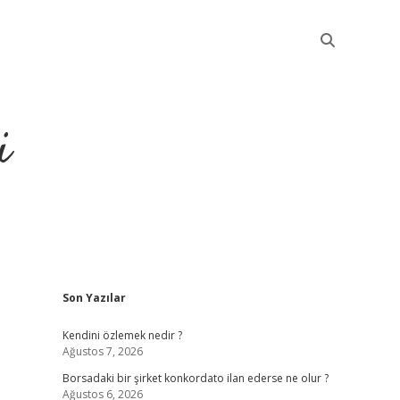
i
Sidebar
Son Yazılar
betci
Kendini özlemek nedir ?
Ağustos 7, 2026
Borsadaki bir şirket konkordato ilan ederse ne olur ?
Ağustos 6, 2026