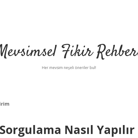
Mevsimsel Fikir Rehber
Her mevsim neşeli öneriler bul!
irim
Sorgulama Nasıl Yapılır