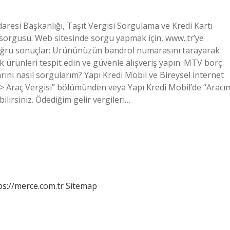
aresi Başkanlığı, Taşıt Vergisi Sorgulama ve Kredi Kartı
 sorgusu. Web sitesinde sorgu yapmak için, www..tr’ye
 doğru sonuçlar: Ürününüzün bandrol numarasını tarayarak
k ürünleri tespit edin ve güvenle alışveriş yapın. MTV borç
ını nasıl sorgularım? Yapı Kredi Mobil ve Bireysel İnternet
e > Araç Vergisi” bölümünden veya Yapı Kredi Mobil’de “Aracı
irsiniz. Ödediğim gelir vergileri…
ps://merce.com.tr
Sitemap