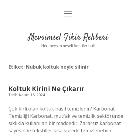
menüyü
Anasayfa
aç
Gizlilik Politikası
Mevsimsel Fikir Rehberi
Yasal Uyarı
Her mevsim neşeli öneriler bul!
Hakkımızda
Etiket:
Nubuk koltuk neyle silinir
Koltuk Kirini Ne Çıkarır
Tarih: Kasım 16, 2024
Çok kirli olan koltuk nasıl temizlenir? Karbonat
Temizliği Karbonat, mutfak ve temizlik sektöründe
sıklıkla kullanılan bir maddedir. Zararsız karbonat
sayesinde tekstiller kısa sürede temizlenebilir.