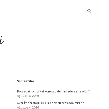
i
Sidebar
Son Yazılar
betci
Borsadaki bir şirket konkordato ilan ederse ne olur ?
Ağustos 6, 2026
Avar İmparatorluğu Türk devleti arasında mıdır ?
Ağustos 4, 2026