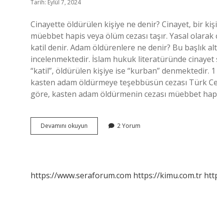
Tarih: Eylül 7, 2024
Cinayette öldürülen kişiye ne denir? Cinayet, bir kiş
müebbet hapis veya ölüm cezası taşır. Yasal olarak c
katil denir. Adam öldürenlere ne denir? Bu başlık al
incelenmektedir. İslam hukuk literatüründe cinayet s
“katil”, öldürülen kişiye ise “kurban” denmektedir.
kasten adam öldürmeye teşebbüsün cezası Türk Ce
göre, kasten adam öldürmenin cezası müebbet hap
Demosit
Devamını okuyun
2 Yorum
Nedir
https://www.seraforum.com
https://kimu.com.tr
htt