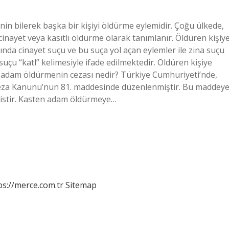
inin bilerek başka bir kişiyi öldürme eylemidir. Çoğu ülkede,
inayet veya kasıtlı öldürme olarak tanımlanır. Öldüren kişiy
tında cinayet suçu ve bu suça yol açan eylemler ile zina suçu
uçu “katl” kelimesiyle ifade edilmektedir. Öldüren kişiye
 1 adam öldürmenin cezası nedir? Türkiye Cumhuriyeti’nde,
za Kanunu’nun 81. maddesinde düzenlenmiştir. Bu maddey
istir. Kasten adam öldürmeye…
ps://merce.com.tr
Sitemap