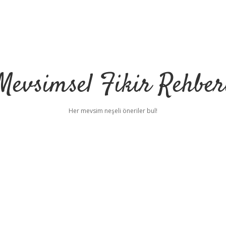
Mevsimsel Fikir Rehber
Her mevsim neşeli öneriler bul!