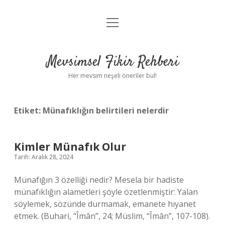
menüyü
Anasayfa
aç
Gizlilik Politikası
Mevsimsel Fikir Rehberi
Yasal Uyarı
Her mevsim neşeli öneriler bul!
Hakkımızda
Etiket:
Münafıklığın belirtileri nelerdir
Kimler Münafık Olur
Tarih: Aralık 28, 2024
Münafığın 3 özelliği nedir? Mesela bir hadiste
münafıklığın alametleri şöyle özetlenmiştir: Yalan
söylemek, sözünde durmamak, emanete hıyanet
etmek. (Buhari, “Îmân”, 24; Müslim, “Îmân”, 107-108).