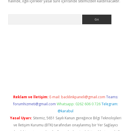
halinde, ilgili içerikler yasal süre içerisinde sitemizden kaldırılacaktır.
Arama
etci
Reklam ve İletişim:
E-mail:
backlinkpaneli@gmail.com
Teams:
forumhizmeti@gmail.com
Whatsapp: 0262 606 0 726
Telegram:
@karabul
Yasal Uyarı:
Sitemiz, 5651 Sayılı Kanun gereğince Bilgi Teknolojileri
ve İletişim Kurumu (BTK) tarafından onaylanmış bir Yer Sağlayıcı