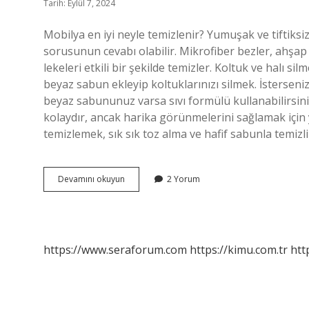
Tarih: Eylül 7, 2024
Mobilya en iyi neyle temizlenir? Yumuşak ve tiftiksi
sorusunun cevabı olabilir. Mikrofiber bezler, ahşap y
lekeleri etkili bir şekilde temizler. Koltuk ve halı
beyaz sabun ekleyip koltuklarınızı silmek. İsterseniz 
beyaz sabununuz varsa sıvı formülü kullanabilirsini
kolaydır, ancak harika görünmelerini sağlamak için 
temizlemek, sık sık toz alma ve hafif sabunla temizli
Mobilya
Devamını okuyun
2 Yorum
Silme
Suyuna
Ne
Konur
https://www.seraforum.com
https://kimu.com.tr
htt