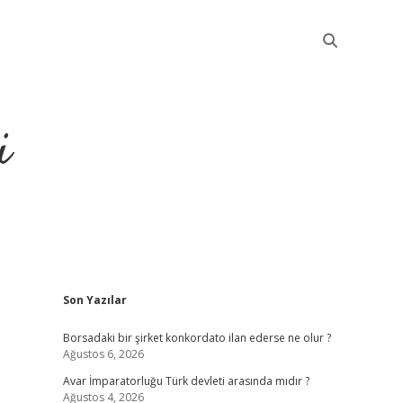
i
Sidebar
Son Yazılar
betci
Borsadaki bir şirket konkordato ilan ederse ne olur ?
Ağustos 6, 2026
Avar İmparatorluğu Türk devleti arasında mıdır ?
Ağustos 4, 2026