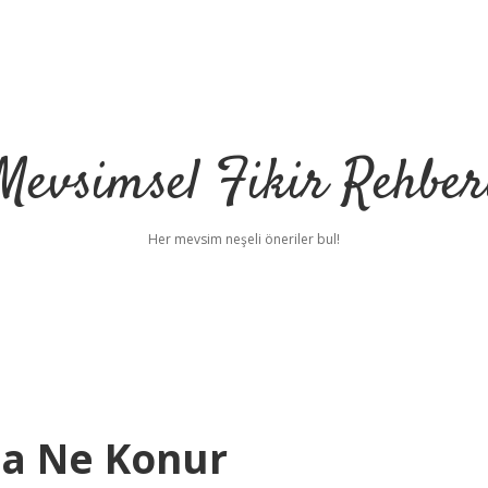
Mevsimsel Fikir Rehber
Her mevsim neşeli öneriler bul!
na Ne Konur