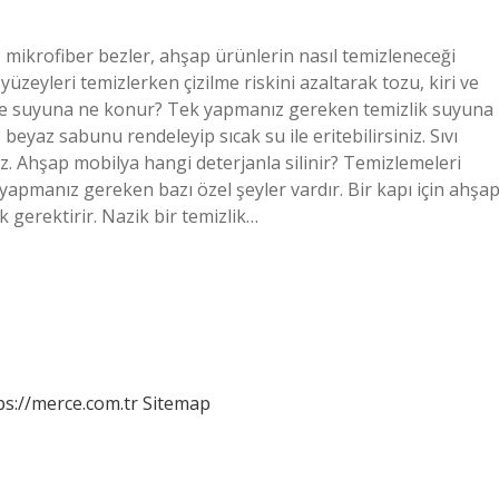
z mikrofiber bezler, ahşap ürünlerin nasıl temizleneceği
üzeyleri temizlerken çizilme riskini azaltarak tozu, kiri ve
 silme suyuna ne konur? Tek yapmanız gereken temizlik suyuna
beyaz sabunu rendeleyip sıcak su ile eritebilirsiniz. Sıvı
z. Ahşap mobilya hangi deterjanla silinir? Temizlemeleri
yapmanız gereken bazı özel şeyler vardır. Bir kapı için ahşa
k gerektirir. Nazik bir temizlik…
ps://merce.com.tr
Sitemap