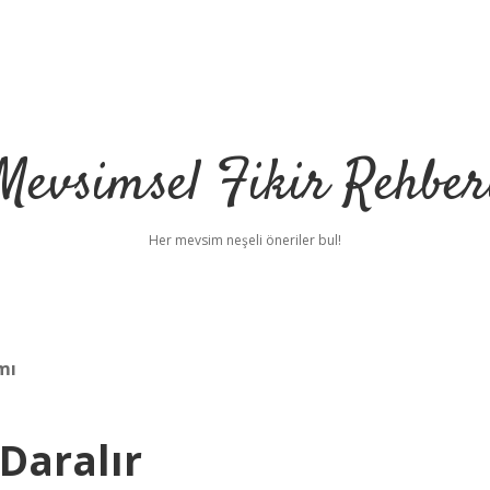
Mevsimsel Fikir Rehber
Her mevsim neşeli öneriler bul!
mı
Daralır