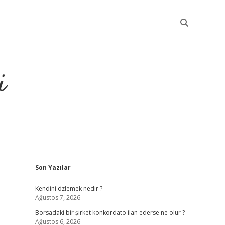
i
Sidebar
Son Yazılar
betci
Kendini özlemek nedir ?
Ağustos 7, 2026
Borsadaki bir şirket konkordato ilan ederse ne olur ?
Ağustos 6, 2026