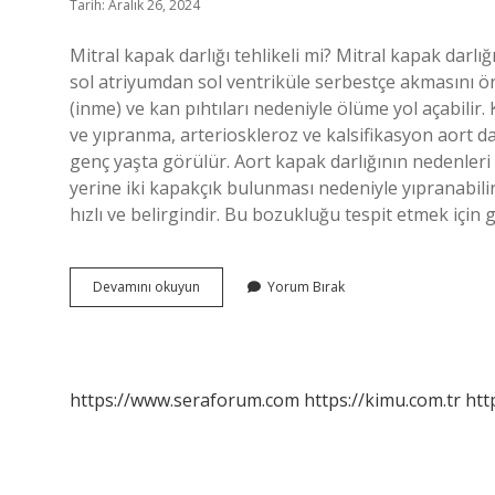
Tarih: Aralık 26, 2024
Mitral kapak darlığı tehlikeli mi? Mitral kapak darlığı
sol atriyumdan sol ventriküle serbestçe akmasını önl
(inme) ve kan pıhtıları nedeniyle ölüme yol açabilir
ve yıpranma, arterioskleroz ve kalsifikasyon aort da
genç yaşta görülür. Aort kapak darlığının nedenleri 
yerine iki kapakçık bulunması nedeniyle yıpranabilir
hızlı ve belirgindir. Bu bozukluğu tespit etmek için 
Mitral
Devamını okuyun
Yorum Bırak
Kapak
Neden
Daralır
https://www.seraforum.com
https://kimu.com.tr
htt