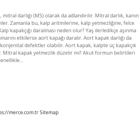
, mitral darlığı (MS) olarak da adlandırılır. Mitral darlık, kanın
er. Zamanla bu, kalp aritmilerine, kalp yetmezliğine, felce
. Kalp kapakçığı daralması neden olur? Yaş ilerledikçe aşınma
marını etkilerse aort kapağı daralır. Aort kapak darlığı da
konjenital defektler olabilir. Aort kapak, kalpte üç kapakçık
. Mitral kapak yetmezlik düzelir mi? Akut formun belirtileri
genellikle…
ps://merce.com.tr
Sitemap