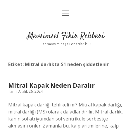
menüyü
Anasayfa
aç
Gizlilik Politikası
Mevsimsel Fikir Rehberi
Yasal Uyarı
Her mevsim neşeli öneriler bul!
Hakkımızda
Etiket:
Mitral darlıkta S1 neden şiddetlenir
Mitral Kapak Neden Daralır
Tarih: Aralık 26, 2024
Mitral kapak darlığı tehlikeli mi? Mitral kapak darlığı,
mitral darlığı (MS) olarak da adlandırılır. Mitral darlık,
kanın sol atriyumdan sol ventriküle serbestçe
akmasını önler. Zamanla bu, kalp aritmilerine, kalp