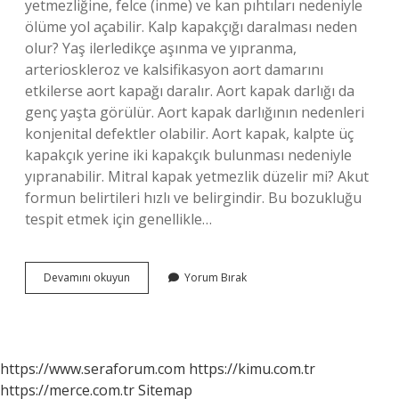
yetmezliğine, felce (inme) ve kan pıhtıları nedeniyle
ölüme yol açabilir. Kalp kapakçığı daralması neden
olur? Yaş ilerledikçe aşınma ve yıpranma,
arterioskleroz ve kalsifikasyon aort damarını
etkilerse aort kapağı daralır. Aort kapak darlığı da
genç yaşta görülür. Aort kapak darlığının nedenleri
konjenital defektler olabilir. Aort kapak, kalpte üç
kapakçık yerine iki kapakçık bulunması nedeniyle
yıpranabilir. Mitral kapak yetmezlik düzelir mi? Akut
formun belirtileri hızlı ve belirgindir. Bu bozukluğu
tespit etmek için genellikle…
Mitral
Devamını okuyun
Yorum Bırak
Kapak
Neden
Daralır
https://www.seraforum.com
https://kimu.com.tr
https://merce.com.tr
Sitemap