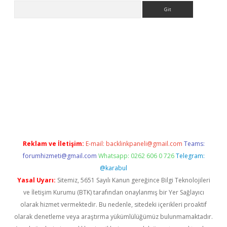
Arama
etci
Reklam ve İletişim:
E-mail:
backlinkpaneli@gmail.com
Teams:
forumhizmeti@gmail.com
Whatsapp: 0262 606 0 726
Telegram:
@karabul
Yasal Uyarı:
Sitemiz, 5651 Sayılı Kanun gereğince Bilgi Teknolojileri
ve İletişim Kurumu (BTK) tarafından onaylanmış bir Yer Sağlayıcı
olarak hizmet vermektedir. Bu nedenle, sitedeki içerikleri proaktif
olarak denetleme veya araştırma yükümlülüğümüz bulunmamaktadır.