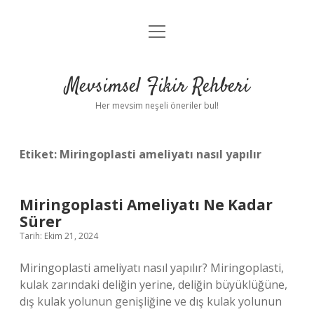
menüyü
Anasayfa
aç
Gizlilik Politikası
Mevsimsel Fikir Rehberi
Yasal Uyarı
Her mevsim neşeli öneriler bul!
Hakkımızda
Etiket:
Miringoplasti ameliyatı nasıl yapılır
Miringoplasti Ameliyatı Ne Kadar
Sürer
Tarih: Ekim 21, 2024
Miringoplasti ameliyatı nasıl yapılır? Miringoplasti,
kulak zarındaki deliğin yerine, deliğin büyüklüğüne,
dış kulak yolunun genişliğine ve dış kulak yolunun