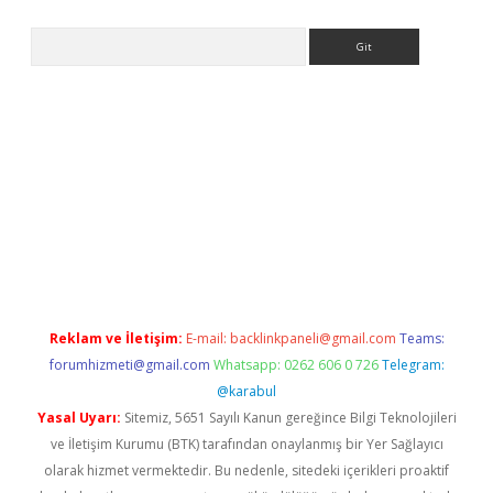
Arama
betci
Reklam ve İletişim:
E-mail:
backlinkpaneli@gmail.com
Teams:
forumhizmeti@gmail.com
Whatsapp: 0262 606 0 726
Telegram:
@karabul
Yasal Uyarı:
Sitemiz, 5651 Sayılı Kanun gereğince Bilgi Teknolojileri
ve İletişim Kurumu (BTK) tarafından onaylanmış bir Yer Sağlayıcı
olarak hizmet vermektedir. Bu nedenle, sitedeki içerikleri proaktif