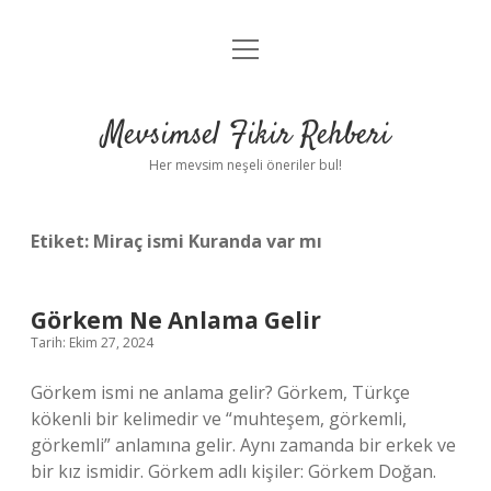
menüyü
Anasayfa
aç
Gizlilik Politikası
Mevsimsel Fikir Rehberi
Yasal Uyarı
Her mevsim neşeli öneriler bul!
Hakkımızda
Etiket:
Miraç ismi Kuranda var mı
Görkem Ne Anlama Gelir
Tarih: Ekim 27, 2024
Görkem ismi ne anlama gelir? Görkem, Türkçe
kökenli bir kelimedir ve “muhteşem, görkemli,
görkemli” anlamına gelir. Aynı zamanda bir erkek ve
bir kız ismidir. Görkem adlı kişiler: Görkem Doğan.