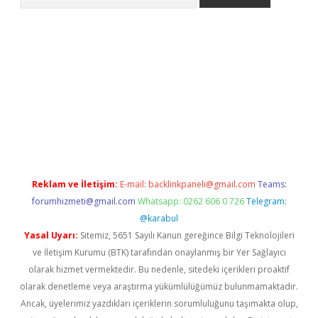
etci
Reklam ve İletişim:
E-mail:
backlinkpaneli@gmail.com
Teams:
forumhizmeti@gmail.com
Whatsapp: 0262 606 0 726
Telegram:
@karabul
Yasal Uyarı:
Sitemiz, 5651 Sayılı Kanun gereğince Bilgi Teknolojileri
ve İletişim Kurumu (BTK) tarafından onaylanmış bir Yer Sağlayıcı
olarak hizmet vermektedir. Bu nedenle, sitedeki içerikleri proaktif
olarak denetleme veya araştırma yükümlülüğümüz bulunmamaktadır.
Ancak, üyelerimiz yazdıkları içeriklerin sorumluluğunu taşımakta olup,