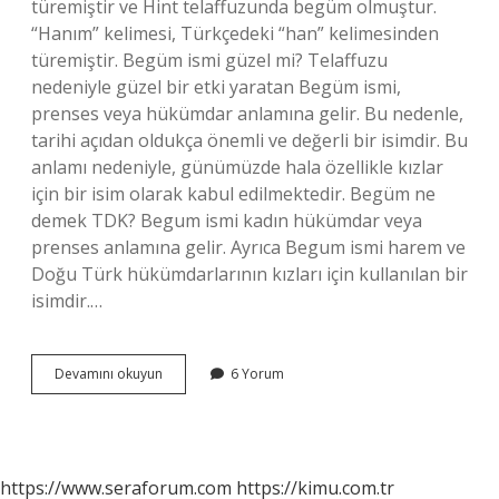
türemiştir ve Hint telaffuzunda begüm olmuştur.
“Hanım” kelimesi, Türkçedeki “han” kelimesinden
türemiştir. Begüm ismi güzel mi? Telaffuzu
nedeniyle güzel bir etki yaratan Begüm ismi,
prenses veya hükümdar anlamına gelir. Bu nedenle,
tarihi açıdan oldukça önemli ve değerli bir isimdir. Bu
anlamı nedeniyle, günümüzde hala özellikle kızlar
için bir isim olarak kabul edilmektedir. Begüm ne
demek TDK? Begum ismi kadın hükümdar veya
prenses anlamına gelir. Ayrıca Begum ismi harem ve
Doğu Türk hükümdarlarının kızları için kullanılan bir
isimdir.…
Begüm
Devamını okuyun
6 Yorum
Ismi
Dinen
Caiz
Mi
https://www.seraforum.com
https://kimu.com.tr