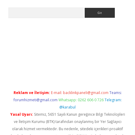
Arama
etci
Reklam ve İletişim:
E-mail:
backlinkpaneli@gmail.com
Teams:
forumhizmeti@gmail.com
Whatsapp: 0262 606 0 726
Telegram:
@karabul
Yasal Uyarı:
Sitemiz, 5651 Sayılı Kanun gereğince Bilgi Teknolojileri
ve İletişim Kurumu (BTK) tarafından onaylanmış bir Yer Sağlayıcı
olarak hizmet vermektedir. Bu nedenle, sitedeki içerikleri proaktif