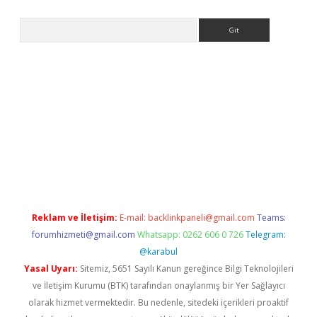
Arama
etci
Reklam ve İletişim:
E-mail:
backlinkpaneli@gmail.com
Teams:
forumhizmeti@gmail.com
Whatsapp: 0262 606 0 726
Telegram:
@karabul
Yasal Uyarı:
Sitemiz, 5651 Sayılı Kanun gereğince Bilgi Teknolojileri
ve İletişim Kurumu (BTK) tarafından onaylanmış bir Yer Sağlayıcı
olarak hizmet vermektedir. Bu nedenle, sitedeki içerikleri proaktif