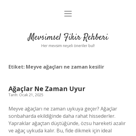
menüyü
Anasayfa
aç
Gizlilik Politikası
Mevsimsel Fikir Rehberi
Yasal Uyarı
Her mevsim neşeli öneriler bul!
Hakkımızda
Etiket:
Meyve ağaçları ne zaman kesilir
Ağaçlar Ne Zaman Uyur
Tarih: Ocak 21, 2025
Meyve ağaçları ne zaman uykuya geçer? Ağaçlar
sonbaharda ekildiğinde daha rahat hissederler.
Yapraklar ağaçtan düştüğünde, özsu hareketi azalır
ve ağaç uykuda kalır. Bu, fide dikmek için ideal