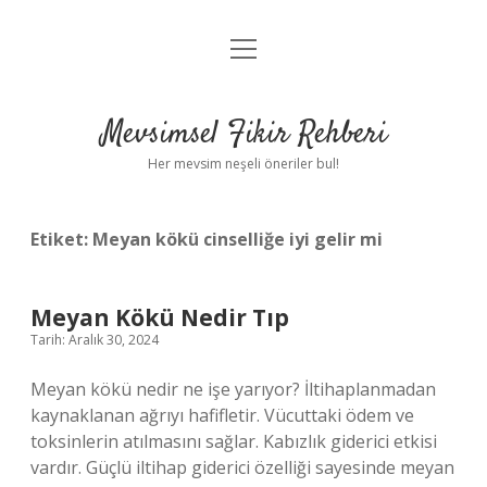
menüyü
Anasayfa
aç
Gizlilik Politikası
Mevsimsel Fikir Rehberi
Yasal Uyarı
Her mevsim neşeli öneriler bul!
Hakkımızda
Etiket:
Meyan kökü cinselliğe iyi gelir mi
Meyan Kökü Nedir Tıp
Tarih: Aralık 30, 2024
Meyan kökü nedir ne işe yarıyor? İltihaplanmadan
kaynaklanan ağrıyı hafifletir. Vücuttaki ödem ve
toksinlerin atılmasını sağlar. Kabızlık giderici etkisi
vardır. Güçlü iltihap giderici özelliği sayesinde meyan