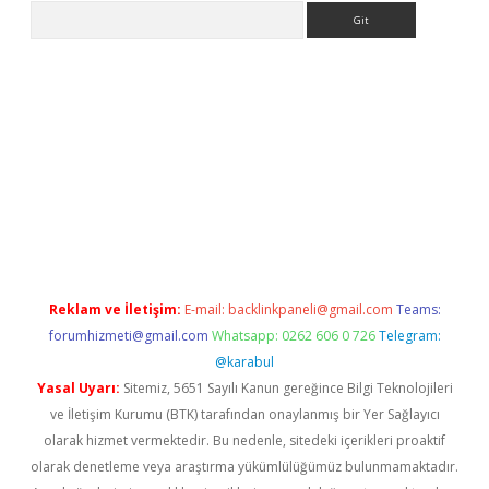
Arama
etci
Reklam ve İletişim:
E-mail:
backlinkpaneli@gmail.com
Teams:
forumhizmeti@gmail.com
Whatsapp: 0262 606 0 726
Telegram:
@karabul
Yasal Uyarı:
Sitemiz, 5651 Sayılı Kanun gereğince Bilgi Teknolojileri
ve İletişim Kurumu (BTK) tarafından onaylanmış bir Yer Sağlayıcı
olarak hizmet vermektedir. Bu nedenle, sitedeki içerikleri proaktif
olarak denetleme veya araştırma yükümlülüğümüz bulunmamaktadır.