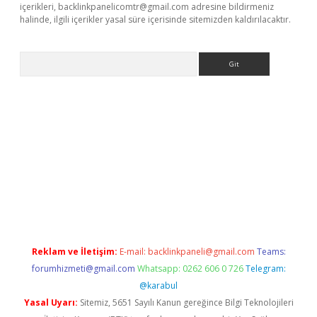
içerikleri,
backlinkpanelicomtr@gmail.com
adresine bildirmeniz
halinde, ilgili içerikler yasal süre içerisinde sitemizden kaldırılacaktır.
Arama
tci
Reklam ve İletişim:
E-mail:
backlinkpaneli@gmail.com
Teams:
forumhizmeti@gmail.com
Whatsapp: 0262 606 0 726
Telegram:
@karabul
Yasal Uyarı:
Sitemiz, 5651 Sayılı Kanun gereğince Bilgi Teknolojileri