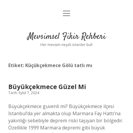
menüyü
Anasayfa
aç
Gizlilik Politikası
Mevsimsel Fikir Rehberi
Yasal Uyarı
Her mevsim neşeli öneriler bul!
Hakkımızda
Etiket:
Küçükçekmece Gölü tatlı mı
Büyükçekmece Güzel Mi
Tarih: Eylül 7, 2024
Büyükçekmece guvenli mi? Büyükçekmece ilçesi
İstanbul’da yer almakta olup Marmara Fay Hattı’na
yakınlığı sebebiyle deprem riski taşıyan bir bölgedir.
Özellikle 1999 Marmara depremi gibi büyük