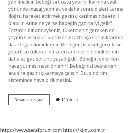
yapılmalıdır; bebeği sırt üstü yatırıp, karnına saat
yönünde masaj yapmak ve daha sonra dizleri karına
doğru hareket ettirmek gazın çıkarılmasında etkili
olabilir. Anne ne yerse bebeğin gazına iyi gelir?
Emziren bir anneyseniz, tüketmeniz gereken en
yaygın sıvı sudur. Su tüketimi arttıkça süt miktarının
da arttığı bilinmektedir. Bir diğer bilimsel gerçek ise;
yeterli su tüketen emziren annelerin bebeklerinin
daha az gaz sorunu yaşadığıdır. Bebeğin emerken
hava yutması nasıl önlenir? Bebeğinizi beslerken
ara sıra gazını çıkarmaya çalışın. Bu, sindirim
sisteminde hava birikmesini…
Bebek
Devamını okuyun
12 Yorum
Gazına
Hangi
Bitki
Iyi
Gelir
https://www.seraforum.com
https://kimu.com.tr