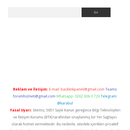
Arama
etci
Reklam ve İletişim:
E-mail:
backlinkpaneli@gmail.com
Teams:
forumhizmeti@gmail.com
Whatsapp: 0262 606 0 726
Telegram:
@karabul
Yasal Uyarı:
Sitemiz, 5651 Sayılı Kanun gereğince Bilgi Teknolojileri
ve İletişim Kurumu (BTK) tarafından onaylanmış bir Yer Sağlayıcı
olarak hizmet vermektedir. Bu nedenle, sitedeki içerikleri proaktif