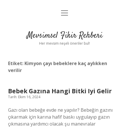
menüyü
Anasayfa
aç
Gizlilik Politikası
Mevsimsel Fikir Rehberi
Yasal Uyarı
Her mevsim neşeli öneriler bul!
Hakkımızda
Etiket:
Kimyon çayı bebeklere kaç aylıkken
verilir
Bebek Gazına Hangi Bitki Iyi Gelir
Tarih: Ekim 16, 2024
Gazı olan bebeğe evde ne yapılır? Bebeğin gazını
çıkarmak için karına hafif baskı uygulayıp gazın
çıkmasına yardımcı olacak şu manevralar