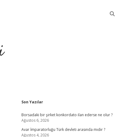
i
Sidebar
Son Yazılar
betci
Borsadaki bir şirket konkordato ilan ederse ne olur ?
Ağustos 6, 2026
Avar İmparatorluğu Türk devleti arasında mıdır ?
Ağustos 4, 2026