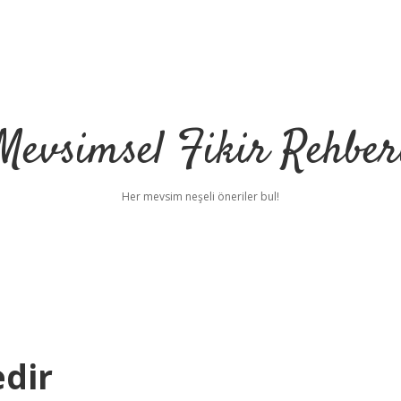
Mevsimsel Fikir Rehber
Her mevsim neşeli öneriler bul!
dir