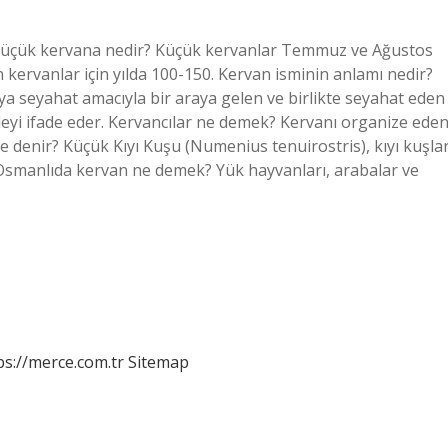
Küçük kervana nedir? Küçük kervanlar Temmuz ve Ağustos
ün kervanlar için yılda 100-150. Kervan isminin anlamı nedir?
eya seyahat amacıyla bir araya gelen ve birlikte seyahat eden
ileyi ifade eder. Kervancılar ne demek? Kervanı organize ede
e denir? Küçük Kıyı Kuşu (Numenius tenuirostris), kıyı kuşlar
. Osmanlıda kervan ne demek? Yük hayvanları, arabalar ve
ps://merce.com.tr
Sitemap