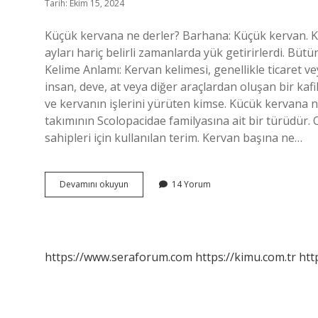
Tarih: Ekim 15, 2024
Küçük kervana ne derler? Barhana: Küçük kervan. 
ayları hariç belirli zamanlarda yük getirirlerdi. Büt
Kelime Anlamı: Kervan kelimesi, genellikle ticaret v
insan, deve, at veya diğer araçlardan oluşan bir kaf
ve kervanın işlerini yürüten kimse. Kücük kervana n
takımının Scolopacidae familyasına ait bir türüdür
sahipleri için kullanılan terim. Kervan başına ne…
Küçük
Devamını okuyun
14 Yorum
Kervan
Adı
Nedir
https://www.seraforum.com
https://kimu.com.tr
htt