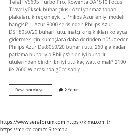
Tefal FV5695 Turbo Pro, Rowenta DA1510 Focus
Travel yüksek buhar çıkışı, özel yanmaz taban
plakaları, kireç önleyici… Philips Azur en iyi modeli
hangisi? 1. Azur 8000 serisinden Philips Azur
DST8050/20 buharlı ütü, inatçı kırışıklıkları kolayca
gidermek için kumaşlara daha derinden nüfuz eder.
Philips Azur Dst8050/20 buharlı ütü, 260 g’a kadar
patlama buharıyla Philips’in en iyi buharlı
ütülerinden biridir. En iyi ütü kaç watt olmalı? 2100
ile 2600 W arasında güce sahip…
Dünyanın
Devamını okuyun
2 Yorum
En
Iyi
Ütüsü
Hangisi
https://www.seraforum.com
https://kimu.com.tr
https://merce.com.tr
Sitemap