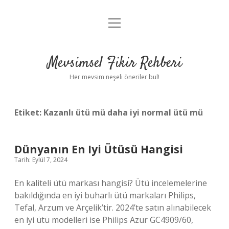
menüyü
Anasayfa
aç
Gizlilik Politikası
Mevsimsel Fikir Rehberi
Yasal Uyarı
Her mevsim neşeli öneriler bul!
Hakkımızda
Etiket:
Kazanlı ütü mü daha iyi normal ütü mü
Dünyanın En Iyi Ütüsü Hangisi
Tarih: Eylül 7, 2024
En kaliteli ütü markası hangisi? Ütü incelemelerine
bakıldığında en iyi buharlı ütü markaları Philips,
Tefal, Arzum ve Arçelik’tir. 2024’te satın alınabilecek
en iyi ütü modelleri ise Philips Azur GC4909/60,