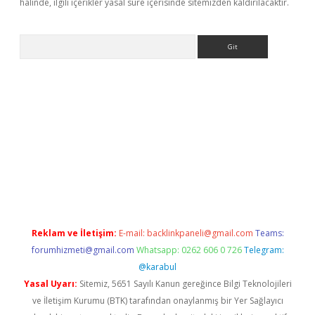
halinde, ilgili içerikler yasal süre içerisinde sitemizden kaldırılacaktır.
Arama
etci
Reklam ve İletişim:
E-mail:
backlinkpaneli@gmail.com
Teams:
forumhizmeti@gmail.com
Whatsapp: 0262 606 0 726
Telegram:
@karabul
Yasal Uyarı:
Sitemiz, 5651 Sayılı Kanun gereğince Bilgi Teknolojileri
ve İletişim Kurumu (BTK) tarafından onaylanmış bir Yer Sağlayıcı