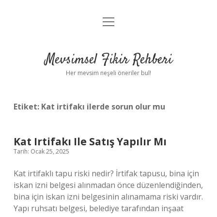
menüyü
Anasayfa
aç
Gizlilik Politikası
Mevsimsel Fikir Rehberi
Yasal Uyarı
Her mevsim neşeli öneriler bul!
Hakkımızda
Etiket:
Kat irtifakı ilerde sorun olur mu
Kat Irtifakı Ile Satış Yapılır Mı
Tarih: Ocak 25, 2025
Kat irtifaklı tapu riski nedir? İrtifak tapusu, bina için
iskan izni belgesi alınmadan önce düzenlendiğinden,
bina için iskan izni belgesinin alınamama riski vardır.
Yapı ruhsatı belgesi, belediye tarafından inşaat