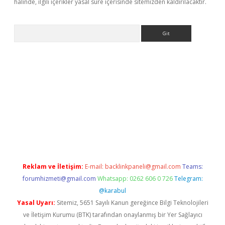
halinde, ilgili içerikler yasal süre içerisinde sitemizden kaldırılacaktır.
Arama
betci
Reklam ve İletişim:
E-mail:
backlinkpaneli@gmail.com
Teams:
forumhizmeti@gmail.com
Whatsapp: 0262 606 0 726
Telegram:
@karabul
Yasal Uyarı:
Sitemiz, 5651 Sayılı Kanun gereğince Bilgi Teknolojileri
ve İletişim Kurumu (BTK) tarafından onaylanmış bir Yer Sağlayıcı