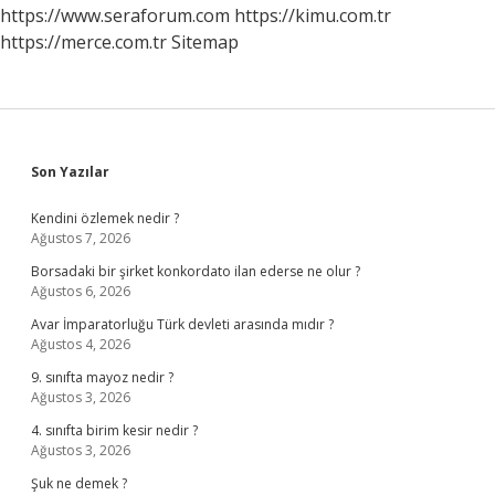
Kayaç
https://www.seraforum.com
https://kimu.com.tr
Grubu
https://merce.com.tr
Sitemap
Vardır
Sidebar
Son Yazılar
Kendini özlemek nedir ?
Ağustos 7, 2026
Borsadaki bir şirket konkordato ilan ederse ne olur ?
Ağustos 6, 2026
Avar İmparatorluğu Türk devleti arasında mıdır ?
Ağustos 4, 2026
9. sınıfta mayoz nedir ?
Ağustos 3, 2026
4. sınıfta birim kesir nedir ?
Ağustos 3, 2026
Şuk ne demek ?