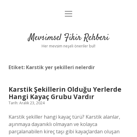
menüyü
Anasayfa
aç
Gizlilik Politikası
Mevsimsel Fikir Rehberi
Yasal Uyarı
Her mevsim neşeli öneriler bul!
Hakkımızda
Etiket:
Karstik yer şekilleri nelerdir
Karstik Şekillerin Olduğu Yerlerde
Hangi Kayaç Grubu Vardır
Tarih: Aralık 23, 2024
Karstik şekiller hangi kayaç türü? Karstik alanlar,
aşınmaya dayanıklı olmayan ve kolayca
parçalanabilen kireç taşı gibi kayaçlardan oluşan