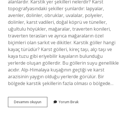
alanlardır. Karstik yer şekilleri nelerdir? Karst
topografyasındaki şekiller şunlardır: lapyalar,
avenler, dolinler, obruklar, uvalalar, polyeler,
dolinler, karst vadileri, doğal köprü ve tüneller,
uğultulu höyükler, mağaralar, traverten konileri,
traverten terasları ve ayrıca mağaraların özel
biçimleri olan sarkıt ve dikitler. Karstik göller hangi
kayaç türüdür? Karst gölleri, kireç taşı, alçı taşı ve
kaya tuzu gibi eriyebilir kayaların bulunduğu
yerlerde oluşan göllerdir. Bu göllerin suyu genellikle
acıdır. Alp-Himalaya kuşağının geçtiği ve karst
arazisinin yaygın olduğu yerlerde görülür. Bir
bölgede karstik şekillerin fazla olması o bölgede…
Karstik
Devamını okuyun
Yorum Bırak
Şekillerin
Olduğu
Yerlerde
Hangi