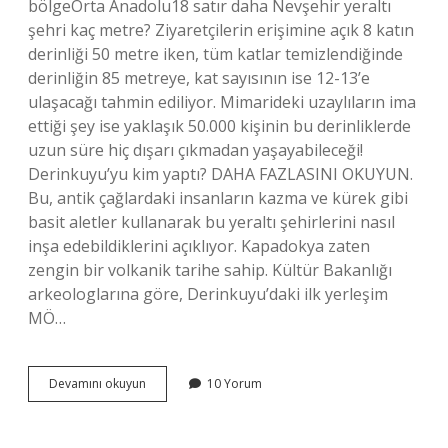
bölgeOrta Anadolu18 satır daha Nevşehir yeraltı
şehri kaç metre? Ziyaretçilerin erişimine açık 8 katın
derinliği 50 metre iken, tüm katlar temizlendiğinde
derinliğin 85 metreye, kat sayısının ise 12-13’e
ulaşacağı tahmin ediliyor. Mimarideki uzaylıların ima
ettiği şey ise yaklaşık 50.000 kişinin bu derinliklerde
uzun süre hiç dışarı çıkmadan yaşayabileceği!
Derinkuyu’yu kim yaptı? DAHA FAZLASINI OKUYUN.
Bu, antik çağlardaki insanların kazma ve kürek gibi
basit aletler kullanarak bu yeraltı şehirlerini nasıl
inşa edebildiklerini açıklıyor. Kapadokya zaten
zengin bir volkanik tarihe sahip. Kültür Bakanlığı
arkeologlarına göre, Derinkuyu’daki ilk yerleşim
MÖ…
Dünyanın
Devamını okuyun
10 Yorum
En
Büyük
Yeraltı