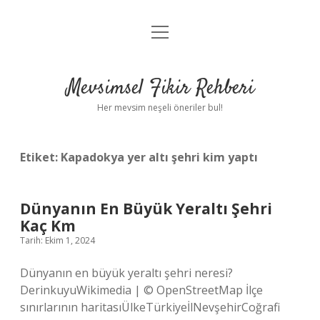
menüyü
Anasayfa
aç
Gizlilik Politikası
Mevsimsel Fikir Rehberi
Yasal Uyarı
Her mevsim neşeli öneriler bul!
Hakkımızda
Etiket:
Kapadokya yer altı şehri kim yaptı
Dünyanın En Büyük Yeraltı Şehri
Kaç Km
Tarih: Ekim 1, 2024
Dünyanın en büyük yeraltı şehri neresi?
DerinkuyuWikimedia | © OpenStreetMap İlçe
sınırlarının haritasıÜlkeTürkiyeİlNevşehirCoğrafi