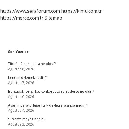
Şehri
Kaç
https://www.seraforum.com
https://kimu.com.tr
Km
https://merce.com.tr
Sitemap
Sidebar
Son Yazılar
Tito öldükten sonra ne oldu ?
Ağustos 8, 2026
Kendini özlemek nedir ?
Ağustos 7, 2026
Borsadaki bir şirket konkordato ilan ederse ne olur ?
Ağustos 6, 2026
Avar İmparatorluğu Türk devleti arasında mıdır ?
Ağustos 4, 2026
9. sınıfta mayoz nedir ?
Ağustos 3, 2026