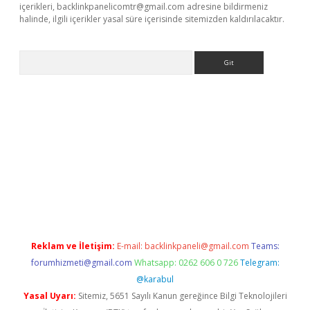
içerikleri,
backlinkpanelicomtr@gmail.com
adresine bildirmeniz
halinde, ilgili içerikler yasal süre içerisinde sitemizden kaldırılacaktır.
Arama
etci
Reklam ve İletişim:
E-mail:
backlinkpaneli@gmail.com
Teams:
forumhizmeti@gmail.com
Whatsapp: 0262 606 0 726
Telegram:
@karabul
Yasal Uyarı:
Sitemiz, 5651 Sayılı Kanun gereğince Bilgi Teknolojileri