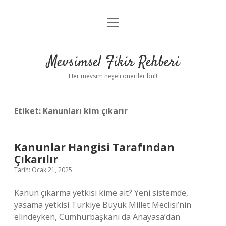
menüyü
Anasayfa
aç
Gizlilik Politikası
Mevsimsel Fikir Rehberi
Yasal Uyarı
Her mevsim neşeli öneriler bul!
Hakkımızda
Etiket:
Kanunları kim çıkarır
Kanunlar Hangisi Tarafından
Çıkarılır
Tarih: Ocak 21, 2025
Kanun çıkarma yetkisi kime ait? Yeni sistemde,
yasama yetkisi Türkiye Büyük Millet Meclisi’nin
elindeyken, Cumhurbaşkanı da Anayasa’dan