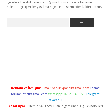
içerikleri,
backlinkpanelicomtr@gmail.com
adresine bildirmeniz
halinde, ilgili içerikler yasal süre içerisinde sitemizden kaldırılacaktır.
Arama
etci
Reklam ve İletişim:
E-mail:
backlinkpaneli@gmail.com
Teams:
forumhizmeti@gmail.com
Whatsapp: 0262 606 0 726
Telegram:
@karabul
Yasal Uyarı:
Sitemiz, 5651 Sayılı Kanun gereğince Bilgi Teknolojileri