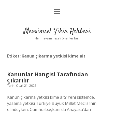
menüyü
Anasayfa
aç
Gizlilik Politikası
Mevsimsel Fikir Rehberi
Yasal Uyarı
Her mevsim neşeli öneriler bul!
Hakkımızda
Etiket:
Kanun çıkarma yetkisi kime ait
Kanunlar Hangisi Tarafından
Çıkarılır
Tarih: Ocak 21, 2025
Kanun çıkarma yetkisi kime ait? Yeni sistemde,
yasama yetkisi Türkiye Büyük Millet Meclisi’nin
elindeyken, Cumhurbaşkanı da Anayasa’dan