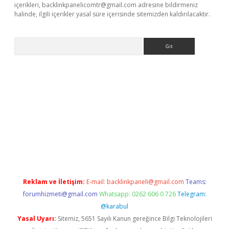
içerikleri,
backlinkpanelicomtr@gmail.com
adresine bildirmeniz
halinde, ilgili içerikler yasal süre içerisinde sitemizden kaldırılacaktır.
Arama
etci
Reklam ve İletişim:
E-mail:
backlinkpaneli@gmail.com
Teams:
forumhizmeti@gmail.com
Whatsapp: 0262 606 0 726
Telegram:
@karabul
Yasal Uyarı:
Sitemiz, 5651 Sayılı Kanun gereğince Bilgi Teknolojileri