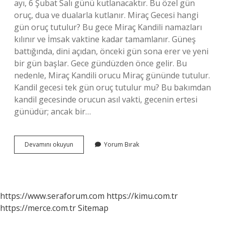
ayı, 6 Şubat Salı günü kutlanacaktır. Bu özel gün
oruç, dua ve dualarla kutlanır. Miraç Gecesi hangi
gün oruç tutulur? Bu gece Miraç Kandili namazları
kılınır ve İmsak vaktine kadar tamamlanır. Güneş
battığında, dini açıdan, önceki gün sona erer ve yeni
bir gün başlar. Gece gündüzden önce gelir. Bu
nedenle, Miraç Kandili orucu Miraç gününde tutulur.
Kandil gecesi tek gün oruç tutulur mu? Bu bakımdan
kandil gecesinde orucun asıl vakti, gecenin ertesi
günüdür; ancak bir…
Miraç
Devamını okuyun
Yorum Bırak
Kandilinde
Ne
Zaman
Oruç
Tutulur
https://www.seraforum.com
https://kimu.com.tr
2024
https://merce.com.tr
Sitemap