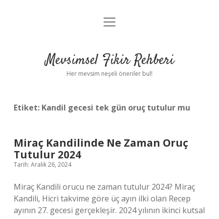
menüyü
Anasayfa
aç
Gizlilik Politikası
Mevsimsel Fikir Rehberi
Yasal Uyarı
Her mevsim neşeli öneriler bul!
Hakkımızda
Etiket:
Kandil gecesi tek gün oruç tutulur mu
Miraç Kandilinde Ne Zaman Oruç
Tutulur 2024
Tarih: Aralık 26, 2024
Miraç Kandili orucu ne zaman tutulur 2024? Miraç
Kandili, Hicri takvime göre üç ayın ilki olan Recep
ayının 27. gecesi gerçekleşir. 2024 yılının ikinci kutsal