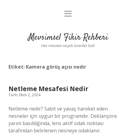
menüyü
Anasayfa
aç
Gizlilik Politikası
Mevsimsel Fikir Rehberi
Yasal Uyarı
Her mevsim neşeli öneriler bul!
Hakkımızda
Etiket:
Kamera görüş açısı nedir
Netleme Mesafesi Nedir
Tarih: Ekim 2, 2024
Netleme nedir? Sabit ve yavaş hareket eden
nesneler için uygun bir programdır. Deklanşöre
yarım basıldığında, lens aktif odak noktası
tarafından belirlenen nesneye odaklanır.