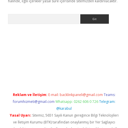
halinde, ilgili içerikler yasal süre içerisinde sitemizden kaldırılacaktır.
Arama
etci
Reklam ve İletişim:
E-mail:
backlinkpaneli@gmail.com
Teams:
forumhizmeti@gmail.com
Whatsapp: 0262 606 0 726
Telegram:
@karabul
Yasal Uyarı:
Sitemiz, 5651 Sayılı Kanun gereğince Bilgi Teknolojileri
ve İletişim Kurumu (BTK) tarafından onaylanmış bir Yer Sağlayıcı