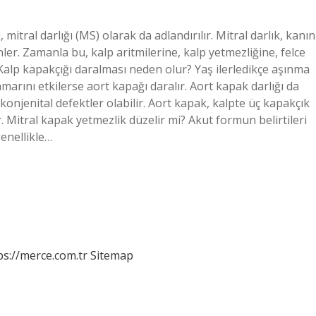
, mitral darlığı (MS) olarak da adlandırılır. Mitral darlık, kanın
er. Zamanla bu, kalp aritmilerine, kalp yetmezliğine, felce
. Kalp kapakçığı daralması neden olur? Yaş ilerledikçe aşınma
marını etkilerse aort kapağı daralır. Aort kapak darlığı da
konjenital defektler olabilir. Aort kapak, kalpte üç kapakçık
. Mitral kapak yetmezlik düzelir mi? Akut formun belirtileri
genellikle…
ps://merce.com.tr
Sitemap