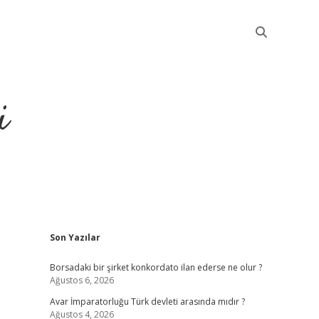
i
Sidebar
Son Yazılar
betci
Borsadaki bir şirket konkordato ilan ederse ne olur ?
Ağustos 6, 2026
Avar İmparatorluğu Türk devleti arasında mıdır ?
Ağustos 4, 2026