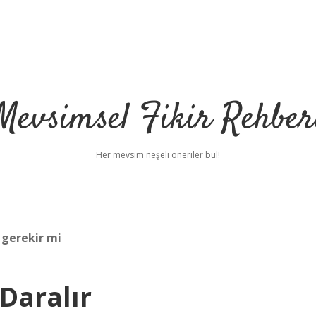
Mevsimsel Fikir Rehber
Her mevsim neşeli öneriler bul!
 gerekir mi
Daralır