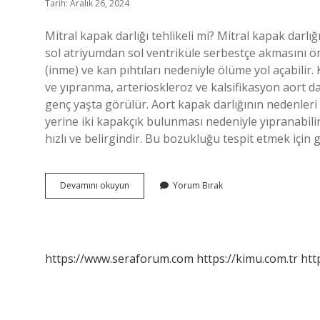
Tarih: Aralık 26, 2024
Mitral kapak darlığı tehlikeli mi? Mitral kapak darlığı
sol atriyumdan sol ventriküle serbestçe akmasını önl
(inme) ve kan pıhtıları nedeniyle ölüme yol açabilir
ve yıpranma, arterioskleroz ve kalsifikasyon aort da
genç yaşta görülür. Aort kapak darlığının nedenleri 
yerine iki kapakçık bulunması nedeniyle yıpranabilir
hızlı ve belirgindir. Bu bozukluğu tespit etmek için 
Mitral
Devamını okuyun
Yorum Bırak
Kapak
Neden
Daralır
https://www.seraforum.com
https://kimu.com.tr
htt