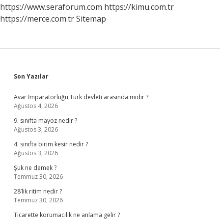
Hangi
https://www.seraforum.com
https://kimu.com.tr
Durakta
https://merce.com.tr
Sitemap
Inilir
Sidebar
Son Yazılar
Avar İmparatorluğu Türk devleti arasında mıdır ?
Ağustos 4, 2026
9. sınıfta mayoz nedir ?
Ağustos 3, 2026
4. sınıfta birim kesir nedir ?
Ağustos 3, 2026
Şuk ne demek ?
Temmuz 30, 2026
28’lik ritim nedir ?
Temmuz 30, 2026
Ticarette korumacilik ne anlama gelir ?