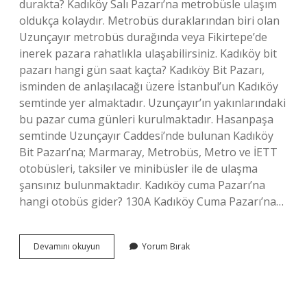
durakta? Kadıköy Salı Pazarı’na metrobüsle ulaşım
oldukça kolaydır. Metrobüs duraklarından biri olan
Uzunçayır metrobüs durağında veya Fikirtepe’de
inerek pazara rahatlıkla ulaşabilirsiniz. Kadıköy bit
pazarı hangi gün saat kaçta? Kadıköy Bit Pazarı,
isminden de anlaşılacağı üzere İstanbul’un Kadıköy
semtinde yer almaktadır. Uzunçayır’ın yakınlarındaki
bu pazar cuma günleri kurulmaktadır. Hasanpaşa
semtinde Uzunçayır Caddesi’nde bulunan Kadıköy
Bit Pazarı’na; Marmaray, Metrobüs, Metro ve İETT
otobüsleri, taksiler ve minibüsler ile de ulaşma
şansınız bulunmaktadır. Kadıköy cuma Pazarı’na
hangi otobüs gider? 130A Kadıköy Cuma Pazarı’na…
Kadıköy
Devamını okuyun
Yorum Bırak
Bit
Pazarına
Gitmek
Için