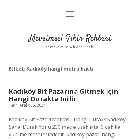
menüyü
Anasayfa
aç
Gizlilik Politikası
Mevsimsel Fikir Rehberi
Yasal Uyarı
Her mevsim neşeli öneriler bul!
Hakkımızda
Etiket:
Kadıköy hangi metro hattı
Kadıköy Bit Pazarına Gitmek Için
Hangi Durakta Inilir
Tarih: Aralık 25, 2024
Kadıköy Bit Pazarı Metrosu Hangi Durak? Kadıköy –
Sanal Durak Yönü 230 metre uzaklıkta, 3 dakika
yürüme mesafesindedir. Kadıköy pazarı hangi