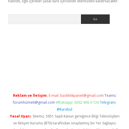
halinde, ilgili içerikler yasal süre içerisinde sitemizden kaldırılacaktır.
Arama
betci
Reklam ve İletişim:
E-mail:
backlinkpaneli@gmail.com
Teams:
forumhizmeti@gmail.com
Whatsapp: 0262 606 0 726
Telegram:
@karabul
Yasal Uyarı:
Sitemiz, 5651 Sayılı Kanun gereğince Bilgi Teknolojileri
ve İletişim Kurumu (BTK) tarafından onaylanmış bir Yer Sağlayıcı