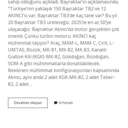
sahip olduğunu açıkladı. Bayraktar’ın açıklamasında,
“Türkiye’nin yaklaşık 150 Bayraktar TB2 ve 12
AKINCI’sı var. Bayraktar TB3’de kaç tane var? Bu yıl
20 Bayraktar TB3 üreteceğiz. 2025’te en az 50’ye
ulaşacağız. Bayraktar Akıncı’da motor gerçekten çok
önemli. Çünkü türbin motoru. AKINCI kaç
mühimmat taşıyor? Araç, MAM-L, MAM-C, Cirit, L-
UMTAS, Bozok, MK-81, MK-82, MK-83, Kanatlı
Güdüm Kiti (KGK)-MK-82, Gökdoğan, Bozdoğan,
SOM-A gibi mühimmatlarla donatılabilecek.
Beklenen mühimmat konfigürasyonları kapsamında
Akıncı, aynı anda 2 adet KGK-MK-82, 2 adet Teber-
82, 2 adet…
Bayraktar
Devamını okuyun
6 Yorum
Akıncı
Kaç
Tane