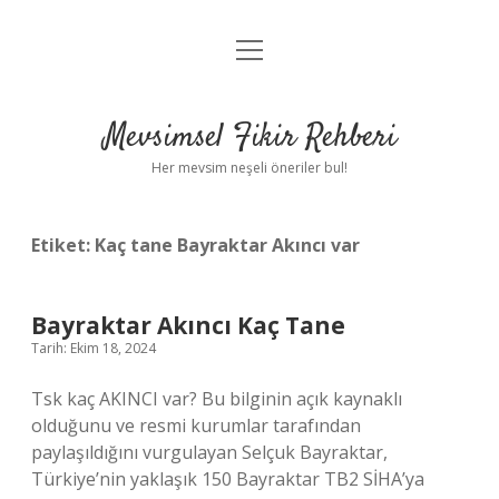
menüyü
Anasayfa
aç
Gizlilik Politikası
Mevsimsel Fikir Rehberi
Yasal Uyarı
Her mevsim neşeli öneriler bul!
Hakkımızda
Etiket:
Kaç tane Bayraktar Akıncı var
Bayraktar Akıncı Kaç Tane
Tarih: Ekim 18, 2024
Tsk kaç AKINCI var? Bu bilginin açık kaynaklı
olduğunu ve resmi kurumlar tarafından
paylaşıldığını vurgulayan Selçuk Bayraktar,
Türkiye’nin yaklaşık 150 Bayraktar TB2 SİHA’ya