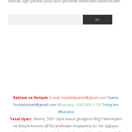
halinde, ilgili içerikler yasal süre içerisinde sitemizden kaldırılacaktır.
Arama
betci
Reklam ve İletişim:
E-mail:
backlinkpaneli@gmail.com
Teams:
forumhizmeti@gmail.com
Whatsapp: 0262 606 0 726
Telegram:
@karabul
Yasal Uyarı:
Sitemiz, 5651 Sayılı Kanun gereğince Bilgi Teknolojileri
ve İletişim Kurumu (BTK) tarafından onaylanmış bir Yer Sağlayıcı