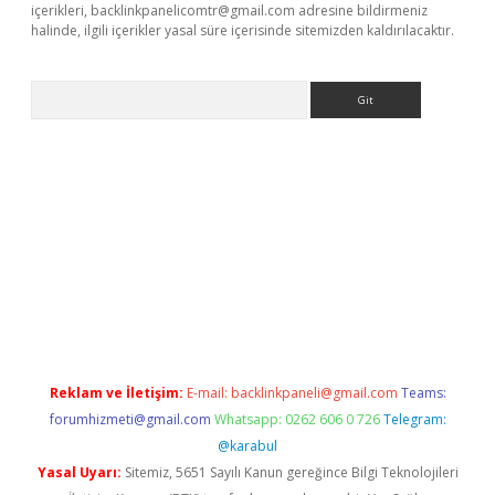
içerikleri,
backlinkpanelicomtr@gmail.com
adresine bildirmeniz
halinde, ilgili içerikler yasal süre içerisinde sitemizden kaldırılacaktır.
Arama
tci
Reklam ve İletişim:
E-mail:
backlinkpaneli@gmail.com
Teams:
forumhizmeti@gmail.com
Whatsapp: 0262 606 0 726
Telegram:
@karabul
Yasal Uyarı:
Sitemiz, 5651 Sayılı Kanun gereğince Bilgi Teknolojileri