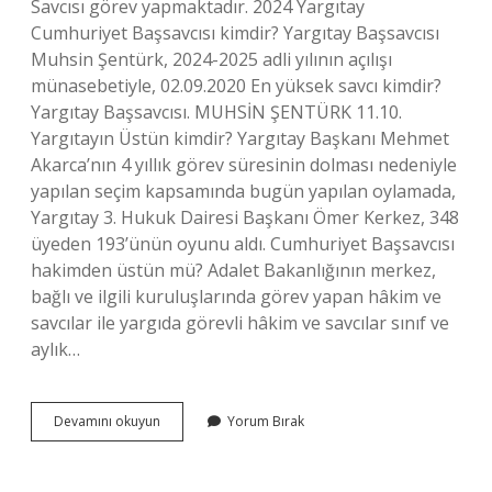
Savcısı görev yapmaktadır. 2024 Yargıtay
Cumhuriyet Başsavcısı kimdir? Yargıtay Başsavcısı
Muhsin Şentürk, 2024-2025 adli yılının açılışı
münasebetiyle, 02.09.2020 En yüksek savcı kimdir?
Yargıtay Başsavcısı. MUHSİN ŞENTÜRK 11.10.
Yargıtayın Üstün kimdir? Yargıtay Başkanı Mehmet
Akarca’nın 4 yıllık görev süresinin dolması nedeniyle
yapılan seçim kapsamında bugün yapılan oylamada,
Yargıtay 3. Hukuk Dairesi Başkanı Ömer Kerkez, 348
üyeden 193’ünün oyunu aldı. Cumhuriyet Başsavcısı
hakimden üstün mü? Adalet Bakanlığının merkez,
bağlı ve ilgili kuruluşlarında görev yapan hâkim ve
savcılar ile yargıda görevli hâkim ve savcılar sınıf ve
aylık…
Kaç
Devamını okuyun
Yorum Bırak
Tane
Yargıtay
Cumhuriyet