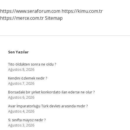
Başsavcısı
Var
https://www.seraforum.com
https://kimu.com.tr
https://merce.com.tr
Sitemap
Sidebar
Son Yazılar
Tito öldükten sonra ne oldu ?
Ağustos 8, 2026
Kendini özlemek nedir ?
Ağustos 7, 2026
Borsadaki bir şirket konkordato ilan ederse ne olur ?
Ağustos 6, 2026
Avar İmparatorluğu Türk devleti arasında mıdır ?
Ağustos 4, 2026
9. sınıfta mayoz nedir ?
Ağustos 3, 2026