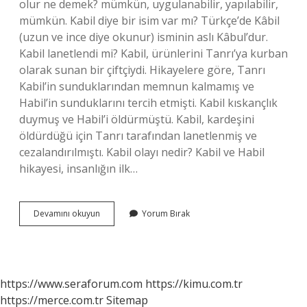
olur ne demek? mümkün, uygulanabilir, yapılabilir,
mümkün. Kabil diye bir isim var mı? Türkçe’de Kâbil
(uzun ve ince diye okunur) isminin aslı Kâbul’dur.
Kabil lanetlendi mi? Kabil, ürünlerini Tanrı’ya kurban
olarak sunan bir çiftçiydi. Hikayelere göre, Tanrı
Kabil’in sunduklarından memnun kalmamış ve
Habil’in sunduklarını tercih etmişti. Kabil kıskançlık
duymuş ve Habil’i öldürmüştü. Kabil, kardeşini
öldürdüğü için Tanrı tarafından lanetlenmiş ve
cezalandırılmıştı. Kabil olayı nedir? Kabil ve Habil
hikayesi, insanlığın ilk…
Kabil
Devamını okuyun
Yorum Bırak
Ne
Anlama
Gelir
https://www.seraforum.com
https://kimu.com.tr
https://merce.com.tr
Sitemap