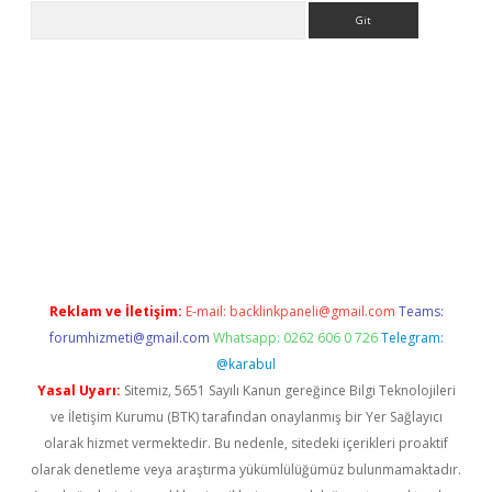
Arama
etci
Reklam ve İletişim:
E-mail:
backlinkpaneli@gmail.com
Teams:
forumhizmeti@gmail.com
Whatsapp: 0262 606 0 726
Telegram:
@karabul
Yasal Uyarı:
Sitemiz, 5651 Sayılı Kanun gereğince Bilgi Teknolojileri
ve İletişim Kurumu (BTK) tarafından onaylanmış bir Yer Sağlayıcı
olarak hizmet vermektedir. Bu nedenle, sitedeki içerikleri proaktif
olarak denetleme veya araştırma yükümlülüğümüz bulunmamaktadır.