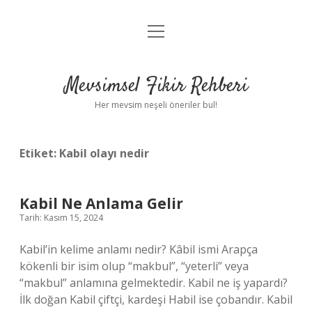
menüyü
Anasayfa
aç
Gizlilik Politikası
Mevsimsel Fikir Rehberi
Yasal Uyarı
Her mevsim neşeli öneriler bul!
Hakkımızda
Etiket:
Kabil olayı nedir
Kabil Ne Anlama Gelir
Tarih: Kasım 15, 2024
Kabil’in kelime anlamı nedir? Kâbil ismi Arapça
kökenli bir isim olup “makbul”, “yeterli” veya
“makbul” anlamına gelmektedir. Kabil ne iş yapardı?
İlk doğan Kabil çiftçi, kardeşi Habil ise çobandır. Kabil