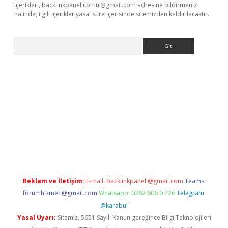
içerikleri,
backlinkpanelicomtr@gmail.com
adresine bildirmeniz
halinde, ilgili içerikler yasal süre içerisinde sitemizden kaldırılacaktır.
Arama
etci
Reklam ve İletişim:
E-mail:
backlinkpaneli@gmail.com
Teams:
forumhizmeti@gmail.com
Whatsapp: 0262 606 0 726
Telegram:
@karabul
Yasal Uyarı:
Sitemiz, 5651 Sayılı Kanun gereğince Bilgi Teknolojileri