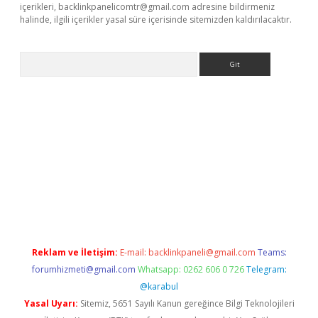
içerikleri,
backlinkpanelicomtr@gmail.com
adresine bildirmeniz
halinde, ilgili içerikler yasal süre içerisinde sitemizden kaldırılacaktır.
Arama
i
Reklam ve İletişim:
E-mail:
backlinkpaneli@gmail.com
Teams:
forumhizmeti@gmail.com
Whatsapp: 0262 606 0 726
Telegram:
@karabul
Yasal Uyarı:
Sitemiz, 5651 Sayılı Kanun gereğince Bilgi Teknolojileri