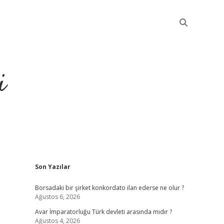
i
Sidebar
Son Yazılar
betci
Borsadaki bir şirket konkordato ilan ederse ne olur ?
Ağustos 6, 2026
Avar İmparatorluğu Türk devleti arasında mıdır ?
Ağustos 4, 2026