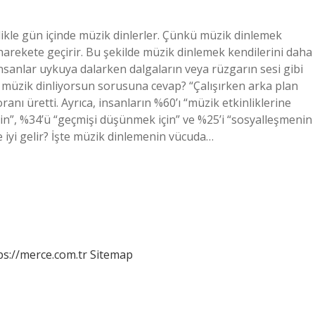
ikle gün içinde müzik dinlerler. Çünkü müzik dinlemek
i harekete geçirir. Bu şekilde müzik dinlemek kendilerini daha
 insanlar uykuya dalarken dalgaların veya rüzgarın sesi gibi
en müzik dinliyorsun sorusuna cevap? “Çalışırken arka plan
anı üretti. Ayrıca, insanların %60’ı “müzik etkinliklerine
 için”, %34’ü “geçmişi düşünmek için” ve %25’i “sosyalleşmenin
e iyi gelir? İşte müzik dinlemenin vücuda…
ps://merce.com.tr
Sitemap