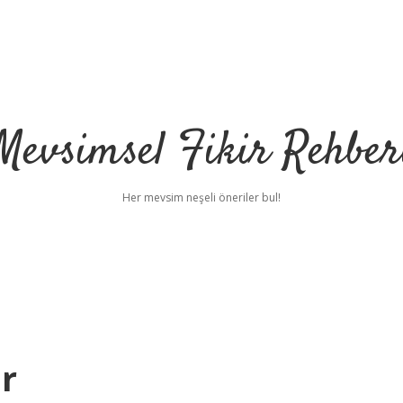
Mevsimsel Fikir Rehber
Her mevsim neşeli öneriler bul!
r