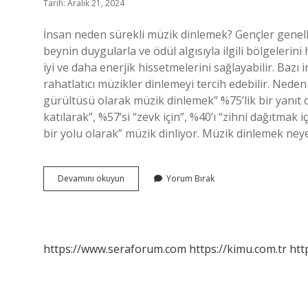
Tarih: Aralık 21, 2024
İnsan neden sürekli müzik dinlemek? Gençler genell
beynin duygularla ve ödül algısıyla ilgili bölgelerin
iyi ve daha enerjik hissetmelerini sağlayabilir. Bazı
rahatlatıcı müzikler dinlemeyi tercih edebilir. Ned
gürültüsü olarak müzik dinlemek” %75’lik bir yanıt or
katılarak”, %57’si “zevk için”, %40’ı “zihni dağıtmak
bir yolu olarak” müzik dinliyor. Müzik dinlemek ney
Neden
Devamını okuyun
Yorum Bırak
Müzik
Dinlenir
https://www.seraforum.com
https://kimu.com.tr
htt