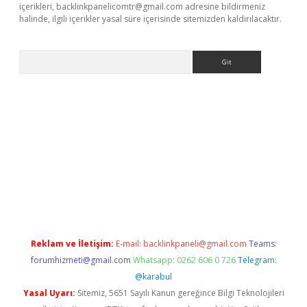
içerikleri,
backlinkpanelicomtr@gmail.com
adresine bildirmeniz
halinde, ilgili içerikler yasal süre içerisinde sitemizden kaldırılacaktır.
Arama
tci
Reklam ve İletişim:
E-mail:
backlinkpaneli@gmail.com
Teams:
forumhizmeti@gmail.com
Whatsapp: 0262 606 0 726
Telegram:
@karabul
Yasal Uyarı:
Sitemiz, 5651 Sayılı Kanun gereğince Bilgi Teknolojileri