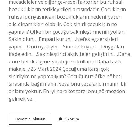
mücadeleler ve diğer çevresel faktörler bu ruhsal
bozuklukların tetikleyicileri arasındadır. Çocukların
ruhsal dünyasındaki bozuklukların nedeni bazen
aile dinamikleri olabilir. Çok sinirli çocuk için ne
yapmalı? Öfkeli bir çocuğu sakinleştirmenin yolları
Sakin olun. …Empati kurun. …Nefes egzersizleri
yapın. …Onu oyalayın. …Sınırlar koyun. …Duyguları
ifade edin. …Sakinleştirici aktiviteler geliştirin. …Daha
önce belirlediğiniz stratejileri kullanın.Daha fazla
makale…•25 Mart 2024 Çocuğuma karşı çok
sinirliyim ne yapmalıyım? Çocuğunuz öfke nöbeti
sırasında bağırmanın veya onu cezalandırmanın bir
anlamı yoktur. En iyi hareket tarzı onu görmezden
gelmek ve…
Çabuk
Devamını okuyun
2 Yorum
Sinirlenen
Çocuğa
Ne