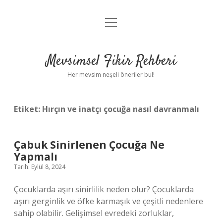
menüyü
Anasayfa
aç
Gizlilik Politikası
Mevsimsel Fikir Rehberi
Yasal Uyarı
Her mevsim neşeli öneriler bul!
Hakkımızda
Etiket:
Hırçın ve inatçı çocuğa nasıl davranmalı
Çabuk Sinirlenen Çocuğa Ne
Yapmalı
Tarih: Eylül 8, 2024
Çocuklarda aşırı sinirlilik neden olur? Çocuklarda
aşırı gerginlik ve öfke karmaşık ve çeşitli nedenlere
sahip olabilir. Gelişimsel evredeki zorluklar,