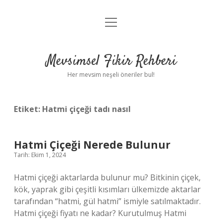
menüyü
Anasayfa
aç
Gizlilik Politikası
Mevsimsel Fikir Rehberi
Yasal Uyarı
Her mevsim neşeli öneriler bul!
Hakkımızda
Etiket:
Hatmi çiçeği tadı nasıl
Hatmi Çiçeği Nerede Bulunur
Tarih: Ekim 1, 2024
Hatmi çiçeği aktarlarda bulunur mu? Bitkinin çiçek,
kök, yaprak gibi çeşitli kısımları ülkemizde aktarlar
tarafından “hatmi, gül hatmi” ismiyle satılmaktadır.
Hatmi çiçeği fiyatı ne kadar? Kurutulmuş Hatmi