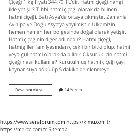
Çiçeği 1 kg Fiyatı 344,70 TL’dir. Hatmi çiçeği hangi
ilde yetişir? Tıbbi hatmi çiçeği olarak da bilinen
hatmi çiçeği, Batı Asya’da ortaya çıkmıştır. Zamanla
Avrupa ve Doğu Asya’ya yayılmıştır. Ülkemizin
hemen hemen her bölgesinde doğal olarak yetişir.
Hatmi çiçeğinin diğer adı nedir? Hatmi çiçeği,
hatmigiller familyasından çiçekli bir bitki olup, hatmi
veya gül hatmi olarak da bilinir. Öksürük için hatmi
çiçeği nasıl kullanılır? Kurutulmuş hatmi çiçeği çayı
kaynar suya dökülüp 5 dakika demlenmeye…
Hatmi
Devamını okuyun
14 Yorum
Çiçeği
Nerede
Bulunur
https://www.seraforum.com
https://kimu.com.tr
https://merce.com.tr
Sitemap